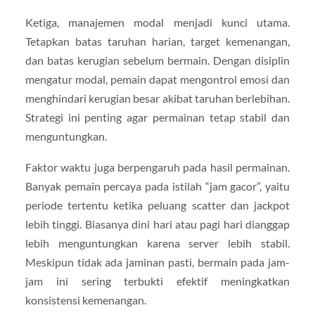
Ketiga, manajemen modal menjadi kunci utama.
Tetapkan batas taruhan harian, target kemenangan,
dan batas kerugian sebelum bermain. Dengan disiplin
mengatur modal, pemain dapat mengontrol emosi dan
menghindari kerugian besar akibat taruhan berlebihan.
Strategi ini penting agar permainan tetap stabil dan
menguntungkan.
Faktor waktu juga berpengaruh pada hasil permainan.
Banyak pemain percaya pada istilah “jam gacor”, yaitu
periode tertentu ketika peluang scatter dan jackpot
lebih tinggi. Biasanya dini hari atau pagi hari dianggap
lebih menguntungkan karena server lebih stabil.
Meskipun tidak ada jaminan pasti, bermain pada jam-
jam ini sering terbukti efektif meningkatkan
konsistensi kemenangan.