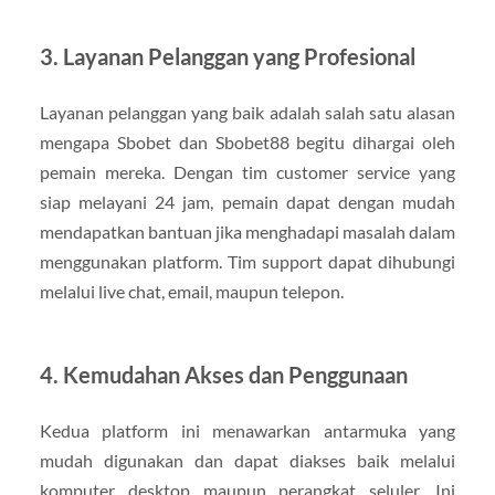
3. Layanan Pelanggan yang Profesional
Layanan pelanggan yang baik adalah salah satu alasan
mengapa Sbobet dan Sbobet88 begitu dihargai oleh
pemain mereka. Dengan tim customer service yang
siap melayani 24 jam, pemain dapat dengan mudah
mendapatkan bantuan jika menghadapi masalah dalam
menggunakan platform. Tim support dapat dihubungi
melalui live chat, email, maupun telepon.
4. Kemudahan Akses dan Penggunaan
Kedua platform ini menawarkan antarmuka yang
mudah digunakan dan dapat diakses baik melalui
komputer desktop maupun perangkat seluler. Ini