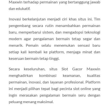
Maxwin terhadap permainan yang bertanggung jawab
dan edukatif.
Inovasi berkelanjutan menjadi ciri khas situs ini. Tim
pengembang secara rutin menambahkan permainan
baru, memperbarui sistem, dan mengadopsi teknologi
modern agar pengalaman bermain tetap segar dan
menarik. Pemain selalu menemukan sensasi baru
setiap kali kembali ke platform, menjaga minat dan
keseruan bermain tetap tinggi.
Secara keseluruhan, situs Slot Gacor Maxwin
menghadirkan kombinasi keamanan, kualitas
permainan, inovasi, dan layanan profesional. Platform
ini menjadi pilihan tepat bagi pecinta slot online yang
ingin merasakan pengalaman bermain seru dengan
peluang menang maksimal.