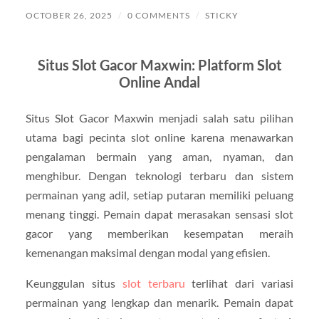
OCTOBER 26, 2025
/
0 COMMENTS
/
STICKY
Situs Slot Gacor Maxwin: Platform Slot
Online Andal
Situs Slot Gacor Maxwin menjadi salah satu pilihan
utama bagi pecinta slot online karena menawarkan
pengalaman bermain yang aman, nyaman, dan
menghibur. Dengan teknologi terbaru dan sistem
permainan yang adil, setiap putaran memiliki peluang
menang tinggi. Pemain dapat merasakan sensasi slot
gacor yang memberikan kesempatan meraih
kemenangan maksimal dengan modal yang efisien.
Keunggulan situs
slot terbaru
terlihat dari variasi
permainan yang lengkap dan menarik. Pemain dapat