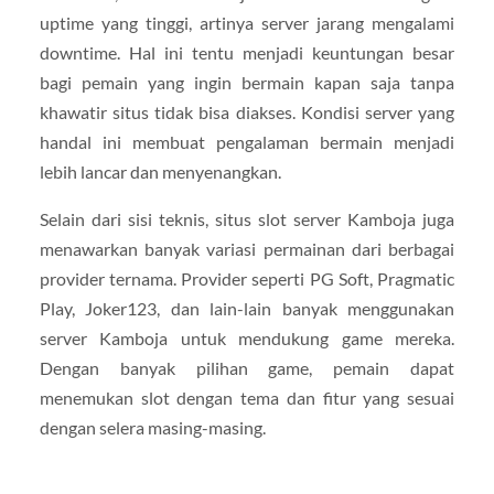
uptime yang tinggi, artinya server jarang mengalami
downtime. Hal ini tentu menjadi keuntungan besar
bagi pemain yang ingin bermain kapan saja tanpa
khawatir situs tidak bisa diakses. Kondisi server yang
handal ini membuat pengalaman bermain menjadi
lebih lancar dan menyenangkan.
Selain dari sisi teknis, situs slot server Kamboja juga
menawarkan banyak variasi permainan dari berbagai
provider ternama. Provider seperti PG Soft, Pragmatic
Play, Joker123, dan lain-lain banyak menggunakan
server Kamboja untuk mendukung game mereka.
Dengan banyak pilihan game, pemain dapat
menemukan slot dengan tema dan fitur yang sesuai
dengan selera masing-masing.