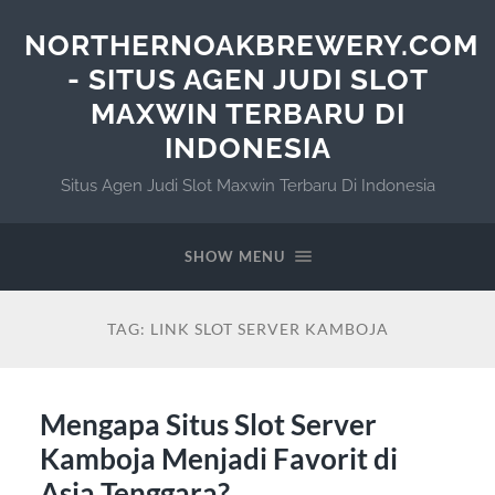
NORTHERNOAKBREWERY.COM
- SITUS AGEN JUDI SLOT
MAXWIN TERBARU DI
INDONESIA
Situs Agen Judi Slot Maxwin Terbaru Di Indonesia
SHOW MENU
TAG:
LINK SLOT SERVER KAMBOJA
Mengapa Situs Slot Server
Kamboja Menjadi Favorit di
Asia Tenggara?