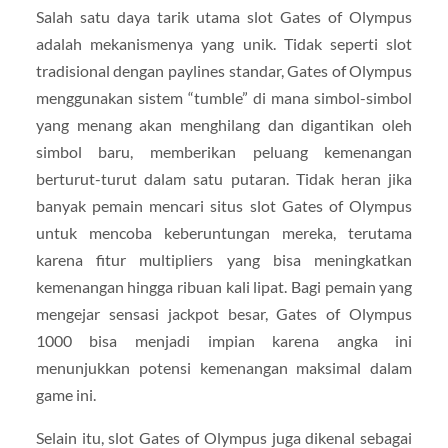
Salah satu daya tarik utama slot Gates of Olympus
adalah mekanismenya yang unik. Tidak seperti slot
tradisional dengan paylines standar, Gates of Olympus
menggunakan sistem “tumble” di mana simbol-simbol
yang menang akan menghilang dan digantikan oleh
simbol baru, memberikan peluang kemenangan
berturut-turut dalam satu putaran. Tidak heran jika
banyak pemain mencari situs slot Gates of Olympus
untuk mencoba keberuntungan mereka, terutama
karena fitur multipliers yang bisa meningkatkan
kemenangan hingga ribuan kali lipat. Bagi pemain yang
mengejar sensasi jackpot besar, Gates of Olympus
1000 bisa menjadi impian karena angka ini
menunjukkan potensi kemenangan maksimal dalam
game ini.
Selain itu, slot Gates of Olympus juga dikenal sebagai