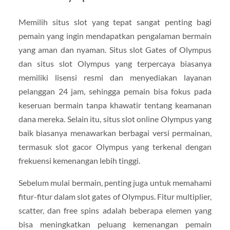
Memilih situs slot yang tepat sangat penting bagi
pemain yang ingin mendapatkan pengalaman bermain
yang aman dan nyaman. Situs slot Gates of Olympus
dan situs slot Olympus yang terpercaya biasanya
memiliki lisensi resmi dan menyediakan layanan
pelanggan 24 jam, sehingga pemain bisa fokus pada
keseruan bermain tanpa khawatir tentang keamanan
dana mereka. Selain itu, situs slot online Olympus yang
baik biasanya menawarkan berbagai versi permainan,
termasuk slot gacor Olympus yang terkenal dengan
frekuensi kemenangan lebih tinggi.
Sebelum mulai bermain, penting juga untuk memahami
fitur-fitur dalam slot gates of Olympus. Fitur multiplier,
scatter, dan free spins adalah beberapa elemen yang
bisa meningkatkan peluang kemenangan pemain