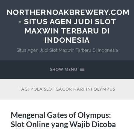
NORTHERNOAKBREWERY.COM
- SITUS AGEN JUDI SLOT
MAXWIN TERBARU DI
INDONESIA
Situs Agen Judi Slot Maxwin Terbaru Di Indonesia
SHOW MENU
TAG:
POLA SLOT GACOR HARI INI OLYMPUS
Mengenal Gates of Olympus:
Slot Online yang Wajib Dicoba