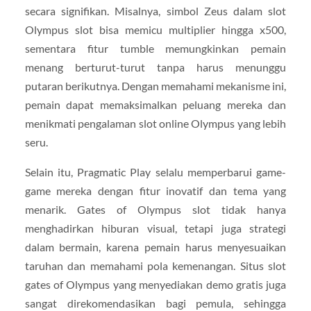
secara signifikan. Misalnya, simbol Zeus dalam slot
Olympus slot bisa memicu multiplier hingga x500,
sementara fitur tumble memungkinkan pemain
menang berturut-turut tanpa harus menunggu
putaran berikutnya. Dengan memahami mekanisme ini,
pemain dapat memaksimalkan peluang mereka dan
menikmati pengalaman slot online Olympus yang lebih
seru.
Selain itu, Pragmatic Play selalu memperbarui game-
game mereka dengan fitur inovatif dan tema yang
menarik. Gates of Olympus slot tidak hanya
menghadirkan hiburan visual, tetapi juga strategi
dalam bermain, karena pemain harus menyesuaikan
taruhan dan memahami pola kemenangan. Situs slot
gates of Olympus yang menyediakan demo gratis juga
sangat direkomendasikan bagi pemula, sehingga