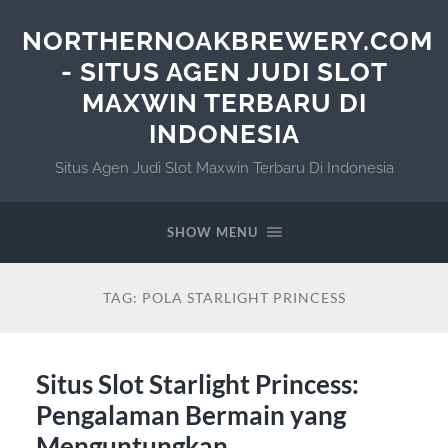
NORTHERNOAKBREWERY.COM
- SITUS AGEN JUDI SLOT
MAXWIN TERBARU DI
INDONESIA
Situs Agen Judi Slot Maxwin Terbaru Di Indonesia
SHOW MENU
TAG:
POLA STARLIGHT PRINCESS
Situs Slot Starlight Princess:
Pengalaman Bermain yang
Menguntungkan