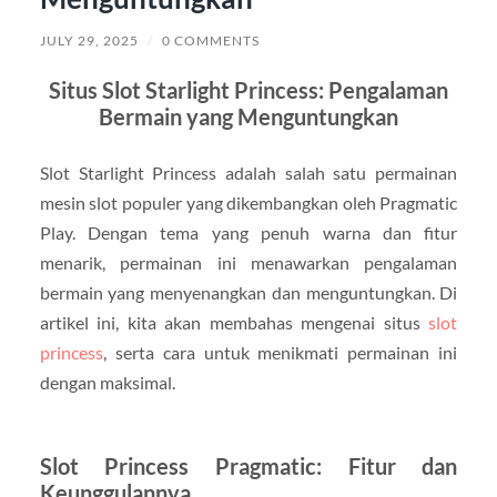
JULY 29, 2025
/
0 COMMENTS
Situs Slot Starlight Princess: Pengalaman
Bermain yang Menguntungkan
Slot Starlight Princess adalah salah satu permainan
mesin slot populer yang dikembangkan oleh Pragmatic
Play. Dengan tema yang penuh warna dan fitur
menarik, permainan ini menawarkan pengalaman
bermain yang menyenangkan dan menguntungkan. Di
artikel ini, kita akan membahas mengenai situs
slot
princess
, serta cara untuk menikmati permainan ini
dengan maksimal.
Slot Princess Pragmatic: Fitur dan
Keunggulannya