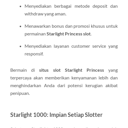
Menyediakan berbagai metode deposit dan
withdraw yang aman.
Menawarkan bonus dan promosi khusus untuk
permainan
Starlight Princess slot
.
Menyediakan layanan customer service yang
responsif.
Bermain di
situs slot Starlight Princess
yang
terpercaya akan memberikan kenyamanan lebih dan
menghindarkan Anda dari potensi kerugian akibat
penipuan.
Starlight 1000: Impian Setiap Slotter