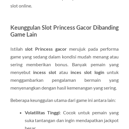
slot online.
Keunggulan Slot Princess Gacor Dibanding
Game Lain
Istilah
slot Princess gacor
merujuk pada performa
game yang sedang dalam kondisi mudah menang atau
sering memberikan bonus. Banyak pemain yang
menyebut
incess slot
atau
inces slot login
untuk
menggambarkan pengalaman bermain yang
menyenangkan dengan hasil kemenangan yang sering.
Beberapa keunggulan utama dari game ini antara lain:
Volatilitas Tinggi
: Cocok untuk pemain yang
suka tantangan dan ingin mendapatkan jackpot
besar.