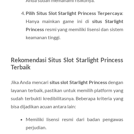
Anda sudah memahami risikonya.
Pilih Situs Slot Starlight Princess Terpercaya
:
Hanya mainkan game ini di
situs Starlight
Princess
resmi yang memiliki lisensi dan sistem
keamanan tinggi.
Rekomendasi Situs Slot Starlight Princess
Terbaik
Jika Anda mencari
situs slot Starlight Princess
dengan
layanan terbaik, pastikan untuk memilih platform yang
sudah terbukti kredibilitasnya. Beberapa kriteria yang
bisa dijadikan acuan antara lain:
Memiliki lisensi resmi dari badan pengawas
perjudian.