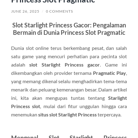
JUNE 26, 2025
/
0 COMMENTS
Slot Starlight Princess Gacor: Pengalaman
Bermain di Dunia Princess Slot Pragmatic
Dunia slot online terus berkembang pesat, dan salah
satu game yang mencuri perhatian para pecinta slot
adalah
slot Starlight Princess gacor
. Game ini
dikembangkan oleh provider ternama
Pragmatic Play
,
yang memang dikenal selalu menghadirkan tema-tema
menarik dan peluang kemenangan besar. Dalam artikel
ini, kita akan mengupas tuntas tentang
Starlight
Princess slot
, mulai dari fitur unggulan hingga cara
menemukan
situs slot Starlight Princess
terpercaya.
Mengenal Slot Starlight Princess