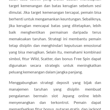
target kemenangan dan batas kerugian sebelum sesi
dimulai. Jika target kemenangan tercapai, pemain bisa
berhenti untuk mengamankan keuntungan. Sebaliknya,
jika kerugian mencapai batas yang ditetapkan, lebih
baik menghentikan permainan daripada terus
memaksakan taruhan. Strategi ini membantu pemain
tetap disiplin dan menghindari keputusan emosional
yang bisa merugikan. Selain itu, memahami kombinasi
simbol, fitur Wild, Scatter, dan bonus Free Spin dapat
digunakan secara strategis untuk meningkatkan
peluang kemenangan dalam jangka panjang.
Menggabungkan strategi deposit yang bijak dan
manajemen taruhan yang disiplin membuat
pengalaman bermain slot Jepang online lebih
menyenangkan dan terkontrol. Pemain dapat
memanfaatkan fitur bonus, putaran gratis, dan jackpot