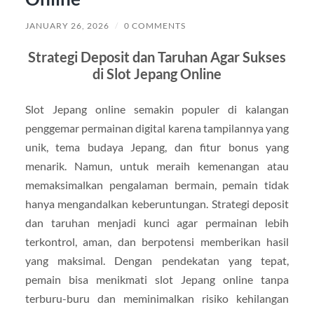
JANUARY 26, 2026
/
0 COMMENTS
Strategi Deposit dan Taruhan Agar Sukses
di Slot Jepang Online
Slot Jepang online semakin populer di kalangan
penggemar permainan digital karena tampilannya yang
unik, tema budaya Jepang, dan fitur bonus yang
menarik. Namun, untuk meraih kemenangan atau
memaksimalkan pengalaman bermain, pemain tidak
hanya mengandalkan keberuntungan. Strategi deposit
dan taruhan menjadi kunci agar permainan lebih
terkontrol, aman, dan berpotensi memberikan hasil
yang maksimal. Dengan pendekatan yang tepat,
pemain bisa menikmati slot Jepang online tanpa
terburu-buru dan meminimalkan risiko kehilangan