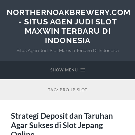
NORTHERNOAKBREWERY.COM
- SITUS AGEN JUDI SLOT
MAXWIN TERBARU DI
INDONESIA
Situs Agen Judi Slot Maxwin Terbaru Di Indonesia
SHOW MENU
TAG:
PRO JP SLOT
Strategi Deposit dan Taruhan
Agar Sukses di Slot Jepang
Online