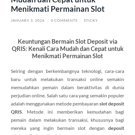
Menikmati Permainan Slot
JANUARY 3, 2026
/
0 COMMENTS
/
STICKY
Keuntungan Bermain Slot Deposit via
QRIS: Kenali Cara Mudah dan Cepat untuk
Menikmati Permainan Slot
Seiring dengan berkembangnya teknologi, cara-cara
baru untuk melakukan transaksi online semakin
memudahkan pemain dalam beraktivitas di dunia
perjudian online. Salah satu cara yang semakin populer
adalah menggunakan metode pembayaran
slot deposit
QRIS
. Metode ini memberikan kemudahan bagi
pemain dalam melakukan transaksi, khususnya bagi
mereka yang ingin bermain slot dengan
deposit