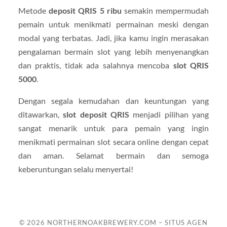
Metode
deposit QRIS 5 ribu
semakin mempermudah
pemain untuk menikmati permainan meski dengan
modal yang terbatas. Jadi, jika kamu ingin merasakan
pengalaman bermain slot yang lebih menyenangkan
dan praktis, tidak ada salahnya mencoba
slot QRIS
5000
.
Dengan segala kemudahan dan keuntungan yang
ditawarkan,
slot deposit QRIS
menjadi pilihan yang
sangat menarik untuk para pemain yang ingin
menikmati permainan slot secara online dengan cepat
dan aman. Selamat bermain dan semoga
keberuntungan selalu menyertai!
© 2026
NORTHERNOAKBREWERY.COM – SITUS AGEN