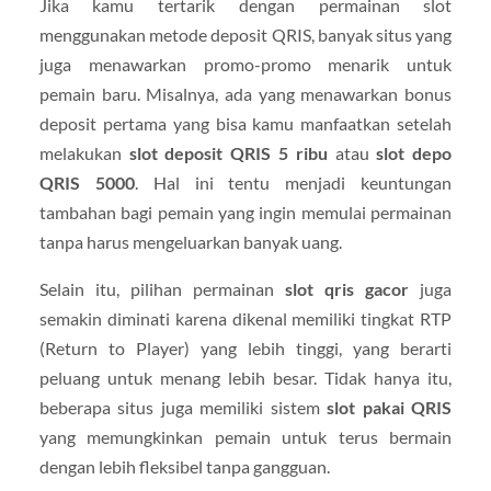
Jika kamu tertarik dengan permainan slot
menggunakan metode deposit QRIS, banyak situs yang
juga menawarkan promo-promo menarik untuk
pemain baru. Misalnya, ada yang menawarkan bonus
deposit pertama yang bisa kamu manfaatkan setelah
melakukan
slot deposit QRIS 5 ribu
atau
slot depo
QRIS 5000
. Hal ini tentu menjadi keuntungan
tambahan bagi pemain yang ingin memulai permainan
tanpa harus mengeluarkan banyak uang.
Selain itu, pilihan permainan
slot qris gacor
juga
semakin diminati karena dikenal memiliki tingkat RTP
(Return to Player) yang lebih tinggi, yang berarti
peluang untuk menang lebih besar. Tidak hanya itu,
beberapa situs juga memiliki sistem
slot pakai QRIS
yang memungkinkan pemain untuk terus bermain
dengan lebih fleksibel tanpa gangguan.