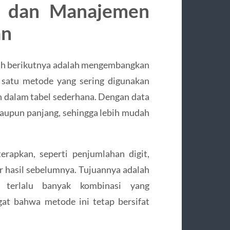
la dan Manajemen
an
ah berikutnya adalah mengembangkan
ah satu metode yang sering digunakan
en dalam tabel sederhana. Dengan data
maupun panjang, sehingga lebih mudah
rapkan, seperti penjumlahan digit,
r hasil sebelumnya. Tujuannya adalah
 terlalu banyak kombinasi yang
at bahwa metode ini tetap bersifat