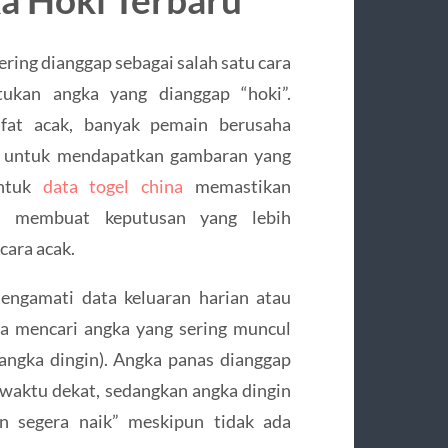
ing dianggap sebagai salah satu cara
ukan angka yang dianggap “hoki”.
ifat acak, banyak pemain berusaha
a untuk mendapatkan gambaran yang
untuk
data togel china
memastikan
n membuat keputusan yang lebih
cara acak.
ngamati data keluaran harian atau
ya mencari angka yang sering muncul
angka dingin). Angka panas dianggap
waktu dekat, sedangkan angka dingin
an segera naik” meskipun tidak ada