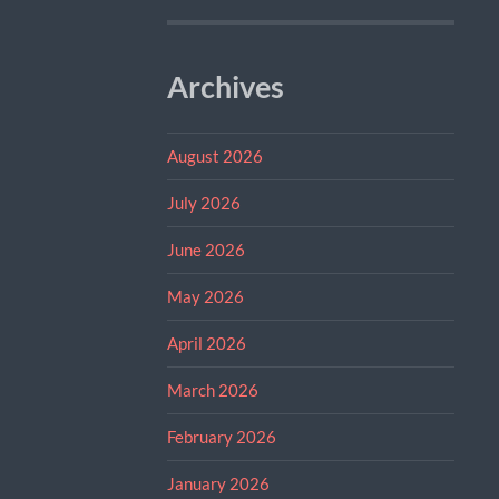
Archives
August 2026
July 2026
June 2026
May 2026
April 2026
March 2026
February 2026
January 2026