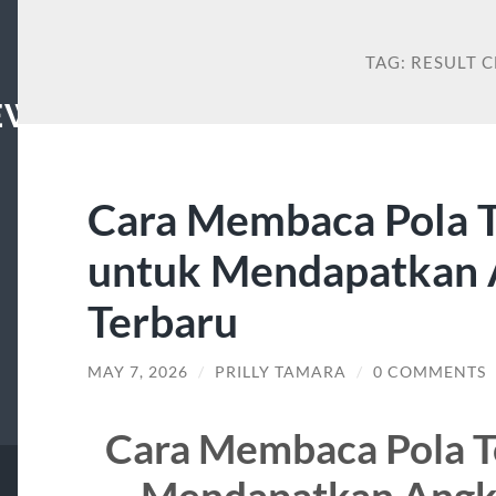
TAG:
RESULT 
EWERY.COM
Cara Membaca Pola T
untuk Mendapatkan 
Terbaru
MAY 7, 2026
/
PRILLY TAMARA
/
0 COMMENTS
Cara Membaca Pola T
Mendapatkan Angka