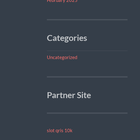
Categories
Uncategorized
Partner Site
slot qris 10k