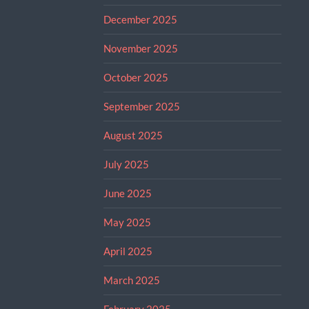
December 2025
November 2025
October 2025
September 2025
August 2025
July 2025
June 2025
May 2025
April 2025
March 2025
February 2025