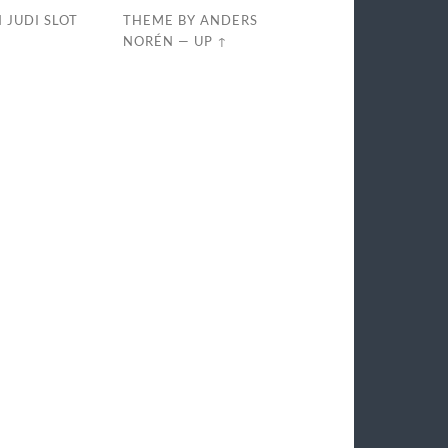
JUDI SLOT
THEME BY
ANDERS
NORÉN
—
UP ↑