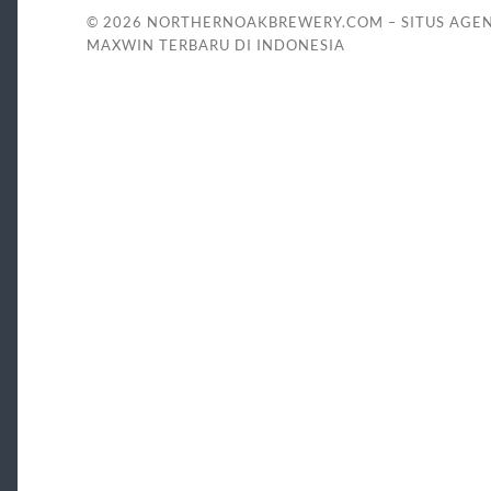
© 2026
NORTHERNOAKBREWERY.COM – SITUS AGEN 
MAXWIN TERBARU DI INDONESIA