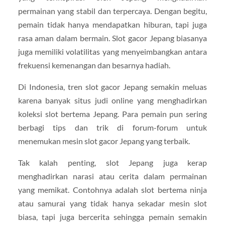
permainan yang stabil dan terpercaya. Dengan begitu,
pemain tidak hanya mendapatkan hiburan, tapi juga
rasa aman dalam bermain. Slot gacor Jepang biasanya
juga memiliki volatilitas yang menyeimbangkan antara
frekuensi kemenangan dan besarnya hadiah.
Di Indonesia, tren slot gacor Jepang semakin meluas
karena banyak situs judi online yang menghadirkan
koleksi slot bertema Jepang. Para pemain pun sering
berbagi tips dan trik di forum-forum untuk
menemukan mesin slot gacor Jepang yang terbaik.
Tak kalah penting, slot Jepang juga kerap
menghadirkan narasi atau cerita dalam permainan
yang memikat. Contohnya adalah slot bertema ninja
atau samurai yang tidak hanya sekadar mesin slot
biasa, tapi juga bercerita sehingga pemain semakin