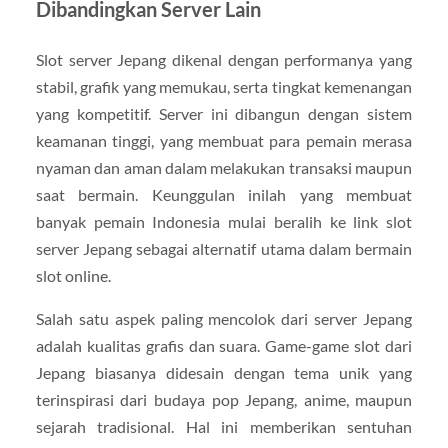
Dibandingkan Server Lain
Slot server Jepang dikenal dengan performanya yang
stabil, grafik yang memukau, serta tingkat kemenangan
yang kompetitif. Server ini dibangun dengan sistem
keamanan tinggi, yang membuat para pemain merasa
nyaman dan aman dalam melakukan transaksi maupun
saat bermain. Keunggulan inilah yang membuat
banyak pemain Indonesia mulai beralih ke link slot
server Jepang sebagai alternatif utama dalam bermain
slot online.
Salah satu aspek paling mencolok dari server Jepang
adalah kualitas grafis dan suara. Game-game slot dari
Jepang biasanya didesain dengan tema unik yang
terinspirasi dari budaya pop Jepang, anime, maupun
sejarah tradisional. Hal ini memberikan sentuhan