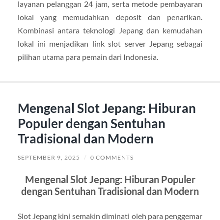
layanan pelanggan 24 jam, serta metode pembayaran
lokal yang memudahkan deposit dan penarikan.
Kombinasi antara teknologi Jepang dan kemudahan
lokal ini menjadikan link slot server Jepang sebagai
pilihan utama para pemain dari Indonesia.
Mengenal Slot Jepang: Hiburan
Populer dengan Sentuhan
Tradisional dan Modern
SEPTEMBER 9, 2025
/
0 COMMENTS
Mengenal Slot Jepang: Hiburan Populer
dengan Sentuhan Tradisional dan Modern
Slot Jepang kini semakin diminati oleh para penggemar