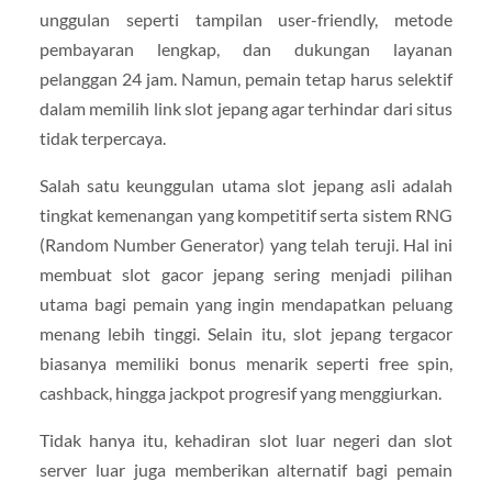
unggulan seperti tampilan user-friendly, metode
pembayaran lengkap, dan dukungan layanan
pelanggan 24 jam. Namun, pemain tetap harus selektif
dalam memilih link slot jepang agar terhindar dari situs
tidak terpercaya.
Salah satu keunggulan utama slot jepang asli adalah
tingkat kemenangan yang kompetitif serta sistem RNG
(Random Number Generator) yang telah teruji. Hal ini
membuat slot gacor jepang sering menjadi pilihan
utama bagi pemain yang ingin mendapatkan peluang
menang lebih tinggi. Selain itu, slot jepang tergacor
biasanya memiliki bonus menarik seperti free spin,
cashback, hingga jackpot progresif yang menggiurkan.
Tidak hanya itu, kehadiran slot luar negeri dan slot
server luar juga memberikan alternatif bagi pemain