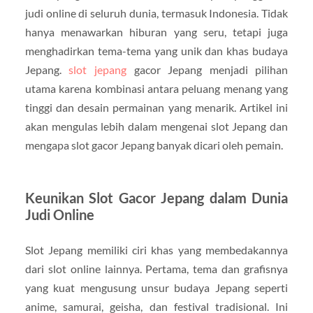
judi online di seluruh dunia, termasuk Indonesia. Tidak
hanya menawarkan hiburan yang seru, tetapi juga
menghadirkan tema-tema yang unik dan khas budaya
Jepang.
slot jepang
gacor Jepang menjadi pilihan
utama karena kombinasi antara peluang menang yang
tinggi dan desain permainan yang menarik. Artikel ini
akan mengulas lebih dalam mengenai slot Jepang dan
mengapa slot gacor Jepang banyak dicari oleh pemain.
Keunikan Slot Gacor Jepang dalam Dunia
Judi Online
Slot Jepang memiliki ciri khas yang membedakannya
dari slot online lainnya. Pertama, tema dan grafisnya
yang kuat mengusung unsur budaya Jepang seperti
anime, samurai, geisha, dan festival tradisional. Ini