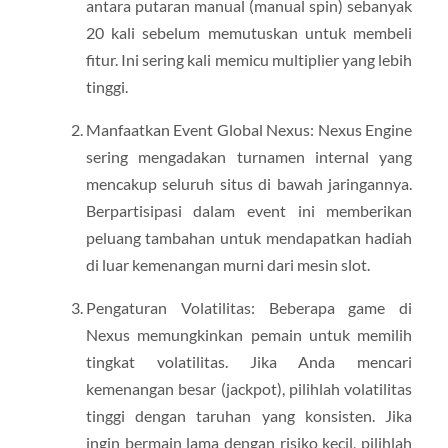
antara putaran manual (manual spin) sebanyak
20 kali sebelum memutuskan untuk membeli
fitur. Ini sering kali memicu multiplier yang lebih
tinggi.
Manfaatkan Event Global Nexus: Nexus Engine
sering mengadakan turnamen internal yang
mencakup seluruh situs di bawah jaringannya.
Berpartisipasi dalam event ini memberikan
peluang tambahan untuk mendapatkan hadiah
di luar kemenangan murni dari mesin slot.
Pengaturan Volatilitas: Beberapa game di
Nexus memungkinkan pemain untuk memilih
tingkat volatilitas. Jika Anda mencari
kemenangan besar (jackpot), pilihlah volatilitas
tinggi dengan taruhan yang konsisten. Jika
ingin bermain lama dengan risiko kecil, pilihlah