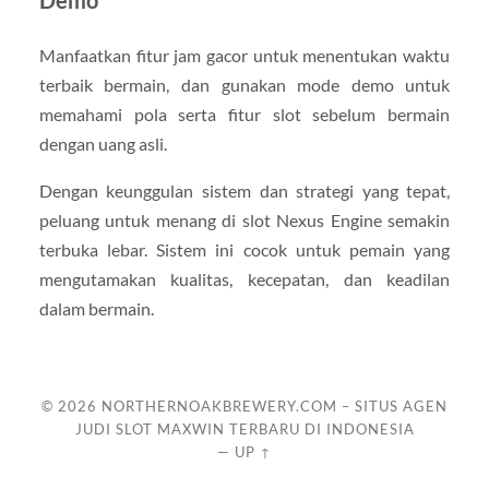
Demo
Manfaatkan fitur jam gacor untuk menentukan waktu
terbaik bermain, dan gunakan mode demo untuk
memahami pola serta fitur slot sebelum bermain
dengan uang asli.
Dengan keunggulan sistem dan strategi yang tepat,
peluang untuk menang di slot Nexus Engine semakin
terbuka lebar. Sistem ini cocok untuk pemain yang
mengutamakan kualitas, kecepatan, dan keadilan
dalam bermain.
© 2026
NORTHERNOAKBREWERY.COM – SITUS AGEN
JUDI SLOT MAXWIN TERBARU DI INDONESIA
—
UP ↑