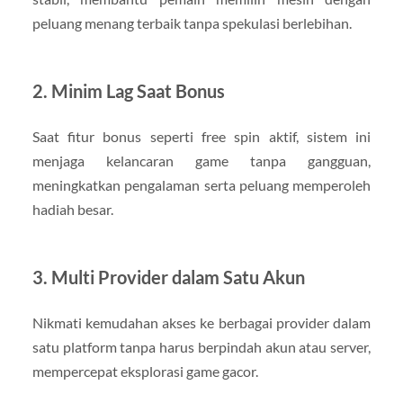
peluang menang terbaik tanpa spekulasi berlebihan.
2. Minim Lag Saat Bonus
Saat fitur bonus seperti free spin aktif, sistem ini
menjaga kelancaran game tanpa gangguan,
meningkatkan pengalaman serta peluang memperoleh
hadiah besar.
3. Multi Provider dalam Satu Akun
Nikmati kemudahan akses ke berbagai provider dalam
satu platform tanpa harus berpindah akun atau server,
mempercepat eksplorasi game gacor.