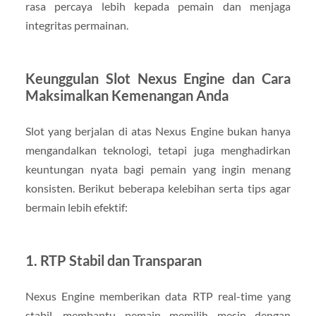
rasa percaya lebih kepada pemain dan menjaga
integritas permainan.
Keunggulan Slot Nexus Engine dan Cara
Maksimalkan Kemenangan Anda
Slot yang berjalan di atas Nexus Engine bukan hanya
mengandalkan teknologi, tetapi juga menghadirkan
keuntungan nyata bagi pemain yang ingin menang
konsisten. Berikut beberapa kelebihan serta tips agar
bermain lebih efektif:
1. RTP Stabil dan Transparan
Nexus Engine memberikan data RTP real-time yang
stabil, membantu pemain memilih mesin dengan