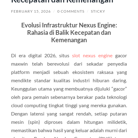
FEBRUARY 15, 2026
/
0 COMMENTS
/
STICKY
Evolusi Infrastruktur Nexus Engine:
Rahasia di Balik Kecepatan dan
Kemenangan
Di era digital 2026, situs
slot nexus engine
gacor
maxwin telah berevolusi dari sekadar penyedia
platform menjadi sebuah ekosistem raksasa yang
mendikte standar kualitas industri hiburan daring.
Keunggulan utama yang membuatnya dijuluki “gacor”
oleh para pemain sebenarnya berakar pada teknologi
cloud computing tingkat tinggi yang mereka gunakan.
Dengan latensi yang sangat rendah, setiap putaran
mesin (spin) diproses dalam hitungan milidetik,
memastikan bahwa hasil yang keluar adalah murni dari