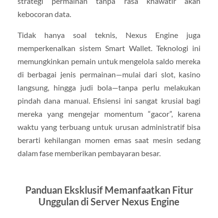
strategi permainan tanpa rasa khawatir akan
kebocoran data.
Tidak hanya soal teknis, Nexus Engine juga
memperkenalkan sistem Smart Wallet. Teknologi ini
memungkinkan pemain untuk mengelola saldo mereka
di berbagai jenis permainan—mulai dari slot, kasino
langsung, hingga judi bola—tanpa perlu melakukan
pindah dana manual. Efisiensi ini sangat krusial bagi
mereka yang mengejar momentum “gacor”, karena
waktu yang terbuang untuk urusan administratif bisa
berarti kehilangan momen emas saat mesin sedang
dalam fase memberikan pembayaran besar.
Panduan Eksklusif Memanfaatkan Fitur
Unggulan di Server Nexus Engine