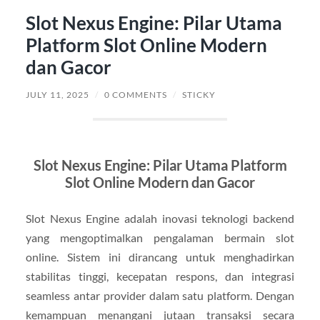
Slot Nexus Engine: Pilar Utama
Platform Slot Online Modern
dan Gacor
JULY 11, 2025
/
0 COMMENTS
/
STICKY
Slot Nexus Engine: Pilar Utama Platform
Slot Online Modern dan Gacor
Slot Nexus Engine adalah inovasi teknologi backend
yang mengoptimalkan pengalaman bermain slot
online. Sistem ini dirancang untuk menghadirkan
stabilitas tinggi, kecepatan respons, dan integrasi
seamless antar provider dalam satu platform. Dengan
kemampuan menangani jutaan transaksi secara