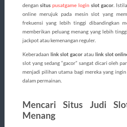
dengan
situs
pusatgame login
slot gacor
. Isti
online merujuk pada mesin slot yang mem
frekuensi yang lebih tinggi dibandingkan m
memberikan peluang menang yang lebih tinggi
jackpot atau kemenangan reguler.
Keberadaan
link slot gacor
atau
link slot onlin
slot yang sedang “gacor” sangat dicari oleh p
menjadi pilihan utama bagi mereka yang ingi
dalam permainan.
Mencari Situs Judi Sl
Menang