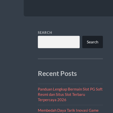
SEARCH
Search
Recent Posts
Panduan Lengkap Bermain Slot PG Soft
Resmi dan Situs Slot Terbaru
Terpercaya 2026
Membedah Daya Tarik Inovasi Game