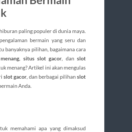
ik
 hiburan paling populer di dunia maya.
n pengalaman bermain yang seru dan
u banyaknya pilihan, bagaimana cara
g menang
,
situs slot gacor
, dan
slot
uk menang? Artikel ini akan mengulas
ri
slot gacor
, dan berbagai pilihan
slot
bermain Anda.
untuk memahami apa yang dimaksud