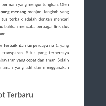
n bermain yang menguntungkan. Oleh
ampang menang
menjadi langkah yang
itus terbaik adalah dengan mencari
atau bahkan mencoba berbagai
link slot
nan.
r terbaik dan terpercaya no 1
, yang
transparan. Situs yang terpercaya
mbayaran yang cepat dan aman. Selain
ermainan yang adil dan menggunakan
ot Terbaru