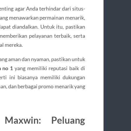
nting agar Anda terhindar dari situs-
ne yang menawarkan permainan menarik,
pat diandalkan. Untuk itu, pastikan
memberikan pelayanan terbaik, serta
al mereka.
ang aman dan nyaman, pastikan untuk
a no 1
yang memiliki reputasi baik di
erti ini biasanya memiliki dukungan
an, dan berbagai promo menarik yang
Maxwin: Peluang