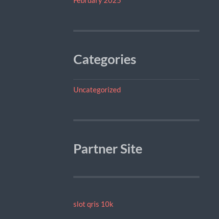
Categories
Uncategorized
Partner Site
slot qris 10k