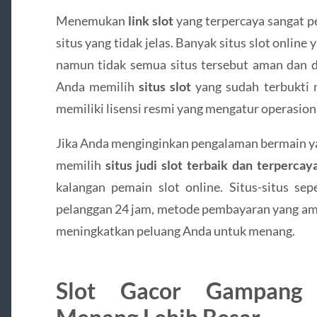
Menemukan
link slot
yang terpercaya sangat pe
situs yang tidak jelas. Banyak situs slot onli
namun tidak semua situs tersebut aman dan da
Anda memilih
situs slot
yang sudah terbukti 
memiliki lisensi resmi yang mengatur operasion
Jika Anda menginginkan pengalaman bermain y
memilih
situs judi slot terbaik dan terpercay
kalangan pemain slot online. Situs-situs sep
pelanggan 24 jam, metode pembayaran yang am
meningkatkan peluang Anda untuk menang.
Slot Gacor Gampang 