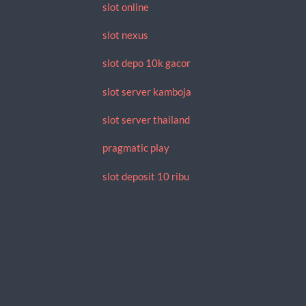
slot online
slot nexus
slot depo 10k gacor
slot server kamboja
slot server thailand
pragmatic play
slot deposit 10 ribu