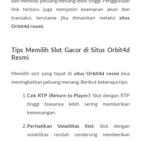
dan memiliki peluang menang lebih tinggi. Penggunaan
link terbaru juga menjamin keamanan akun dan
transaksi, terutama jika dimainkan melalui
situs
Orbit4d resmi
.
Tips Memilih Slot Gacor di Situs Orbit4d
Resmi
Memilih slot yang tepat di
situs Orbit4d resmi
bisa
meningkatkan peluang menang. Berikut beberapa tips:
Cek RTP (Return to Player)
: Slot dengan RTP
tinggi biasanya lebih sering memberikan
kemenangan.
Perhatikan Volatilitas Slot
: Slot dengan
volatilitas rendah cenderung memberikan