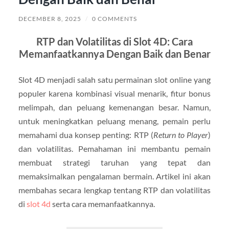
DECEMBER 8, 2025
/
0 COMMENTS
RTP dan Volatilitas di Slot 4D: Cara
Memanfaatkannya Dengan Baik dan Benar
Slot 4D menjadi salah satu permainan slot online yang
populer karena kombinasi visual menarik, fitur bonus
melimpah, dan peluang kemenangan besar. Namun,
untuk meningkatkan peluang menang, pemain perlu
memahami dua konsep penting: RTP (
Return to Player
)
dan volatilitas. Pemahaman ini membantu pemain
membuat strategi taruhan yang tepat dan
memaksimalkan pengalaman bermain. Artikel ini akan
membahas secara lengkap tentang RTP dan volatilitas
di
slot 4d
serta cara memanfaatkannya.