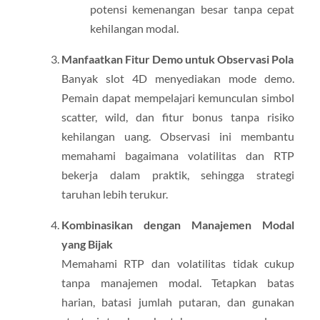
potensi kemenangan besar tanpa cepat
kehilangan modal.
Manfaatkan Fitur Demo untuk Observasi Pola
Banyak slot 4D menyediakan mode demo.
Pemain dapat mempelajari kemunculan simbol
scatter, wild, dan fitur bonus tanpa risiko
kehilangan uang. Observasi ini membantu
memahami bagaimana volatilitas dan RTP
bekerja dalam praktik, sehingga strategi
taruhan lebih terukur.
Kombinasikan dengan Manajemen Modal
yang Bijak
Memahami RTP dan volatilitas tidak cukup
tanpa manajemen modal. Tetapkan batas
harian, batasi jumlah putaran, dan gunakan