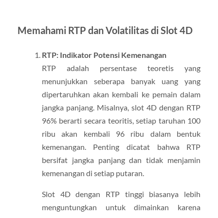
Memahami RTP dan Volatilitas di Slot 4D
RTP: Indikator Potensi Kemenangan
RTP adalah persentase teoretis yang
menunjukkan seberapa banyak uang yang
dipertaruhkan akan kembali ke pemain dalam
jangka panjang. Misalnya, slot 4D dengan RTP
96% berarti secara teoritis, setiap taruhan 100
ribu akan kembali 96 ribu dalam bentuk
kemenangan. Penting dicatat bahwa RTP
bersifat jangka panjang dan tidak menjamin
kemenangan di setiap putaran.
Slot 4D dengan RTP tinggi biasanya lebih
menguntungkan untuk dimainkan karena