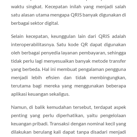
waktu singkat. Kecepatan inilah yang menjadi salah
satu alasan utama mengapa QRIS banyak digunakan di
berbagai sektor digital.
Selain kecepatan, keunggulan lain dari QRIS adalah
interoperabilitasnya. Satu kode QR dapat digunakan
oleh berbagai penyedia layanan pembayaran, sehingga
tidak perlu lagi menyesuaikan banyak metode transfer
yang berbeda. Hal ini membuat pengalaman pengguna
menjadi lebih efisien dan tidak membingungkan,
terutama bagi mereka yang menggunakan beberapa
aplikasi keuangan sekaligus.
Namun, di balik kemudahan tersebut, terdapat aspek
penting yang perlu diperhatikan, yaitu pengelolaan
keuangan pribadi. Transaksi dengan nominal kecil yang
dilakukan berulang kali dapat tanpa disadari menjadi