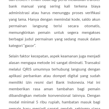
bank manual yang sering kali terkena biaya
administrasi atau harus menunggu proses verifikasi
yang lama. Hanya dengan memindai kode, saldo akun
permainan langsung terisi secara otomatis,
memungkinkan pemain untuk segera mengakses
berbagai judul permainan yang sedang masuk dalam
kategori “gacor”.
Selain faktor kecepatan, aspek keamanan juga menjadi
alasan mengapa metode ini sangat diminati. Transaksi
melalui QRIS umumnya terhubung langsung dengan
aplikasi perbankan atau dompet digital yang sudah
memiliki izin resmi dari Bank Indonesia. Hal ini
memberikan rasa aman tambahan bagi pemain
dibandingkan metode konvensional lainnya. Dengan
modal minimal 5 ribu rupiah, hambatan masuk bagi
pemain baru menjadi sangat rendah, sehingga siapa