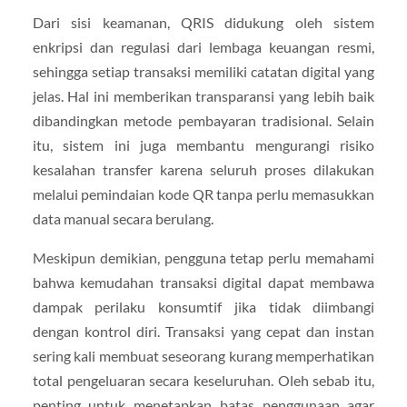
Dari sisi keamanan, QRIS didukung oleh sistem
enkripsi dan regulasi dari lembaga keuangan resmi,
sehingga setiap transaksi memiliki catatan digital yang
jelas. Hal ini memberikan transparansi yang lebih baik
dibandingkan metode pembayaran tradisional. Selain
itu, sistem ini juga membantu mengurangi risiko
kesalahan transfer karena seluruh proses dilakukan
melalui pemindaian kode QR tanpa perlu memasukkan
data manual secara berulang.
Meskipun demikian, pengguna tetap perlu memahami
bahwa kemudahan transaksi digital dapat membawa
dampak perilaku konsumtif jika tidak diimbangi
dengan kontrol diri. Transaksi yang cepat dan instan
sering kali membuat seseorang kurang memperhatikan
total pengeluaran secara keseluruhan. Oleh sebab itu,
penting untuk menetapkan batas penggunaan agar