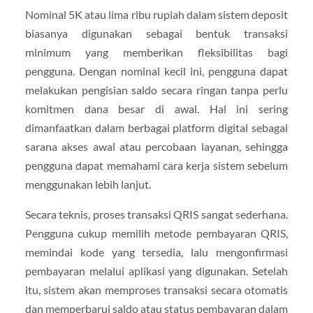
Nominal 5K atau lima ribu rupiah dalam sistem deposit
biasanya digunakan sebagai bentuk transaksi
minimum yang memberikan fleksibilitas bagi
pengguna. Dengan nominal kecil ini, pengguna dapat
melakukan pengisian saldo secara ringan tanpa perlu
komitmen dana besar di awal. Hal ini sering
dimanfaatkan dalam berbagai platform digital sebagai
sarana akses awal atau percobaan layanan, sehingga
pengguna dapat memahami cara kerja sistem sebelum
menggunakan lebih lanjut.
Secara teknis, proses transaksi QRIS sangat sederhana.
Pengguna cukup memilih metode pembayaran QRIS,
memindai kode yang tersedia, lalu mengonfirmasi
pembayaran melalui aplikasi yang digunakan. Setelah
itu, sistem akan memproses transaksi secara otomatis
dan memperbarui saldo atau status pembayaran dalam