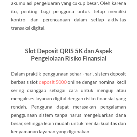
akumulasi pengeluaran yang cukup besar. Oleh karena
itu, penting bagi pengguna untuk tetap memiliki
kontrol dan perencanaan dalam setiap aktivitas
transaksi digital.
Slot Deposit QRIS 5K dan Aspek
Pengelolaan Risiko Finansial
Dalam praktik penggunaan sehari-hari, sistem deposit
berbasis slot
deposit 5000
online dengan nominal kecil
sering dianggap sebagai cara untuk menguji atau
mengakses layanan digital dengan risiko finansial yang
rendah. Pengguna dapat merasakan pengalaman
penggunaan sistem tanpa harus mengeluarkan dana
besar, sehingga lebih mudah untuk menilai kualitas dan
kenyamanan layanan yang digunakan.