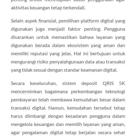
aktivitas keuangan tetap terkendali.
Selain aspek finansial, pemilihan platform digital yang
digunakan juga menjadi faktor penting. Pengguna
disarankan untuk memastikan bahwa layanan yang
digunakan berada dalam ekosistem yang aman dan
memiliki reputasi yang jelas. Hal ini bertujuan untuk
mengurangi risiko penyalahgunaan data atau transaksi
yang tidak sesuai dengan standar keamanan digital.
Secara keseluruhan, sistem deposit QRIS 5K
mencerminkan bagaimana perkembangan teknologi
pembayaran telah membawa kemudahan besar dalam
transaksi digital. Namun, kemudahan tersebut tetap
harus diimbangi dengan kesadaran pengguna dalam
mengelola keuangan dan memilih layanan yang aman,
agar pengalaman digital tetap berjalan secara sehat