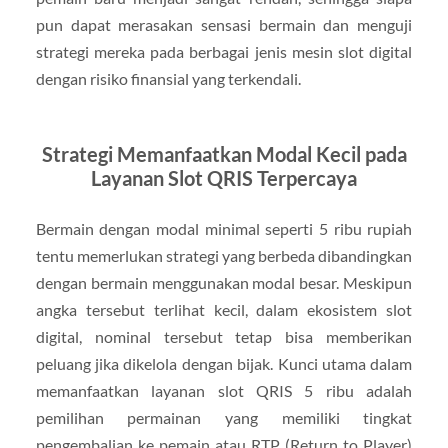
pun dapat merasakan sensasi bermain dan menguji
strategi mereka pada berbagai jenis mesin slot digital
dengan risiko finansial yang terkendali.
Strategi Memanfaatkan Modal Kecil pada
Layanan Slot QRIS Terpercaya
Bermain dengan modal minimal seperti 5 ribu rupiah
tentu memerlukan strategi yang berbeda dibandingkan
dengan bermain menggunakan modal besar. Meskipun
angka tersebut terlihat kecil, dalam ekosistem slot
digital, nominal tersebut tetap bisa memberikan
peluang jika dikelola dengan bijak. Kunci utama dalam
memanfaatkan layanan slot QRIS 5 ribu adalah
pemilihan permainan yang memiliki tingkat
pengembalian ke pemain atau RTP (Return to Player)