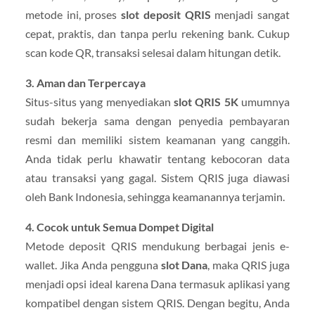
metode ini, proses
slot deposit QRIS
menjadi sangat
cepat, praktis, dan tanpa perlu rekening bank. Cukup
scan kode QR, transaksi selesai dalam hitungan detik.
3. Aman dan Terpercaya
Situs-situs yang menyediakan
slot QRIS 5K
umumnya
sudah bekerja sama dengan penyedia pembayaran
resmi dan memiliki sistem keamanan yang canggih.
Anda tidak perlu khawatir tentang kebocoran data
atau transaksi yang gagal. Sistem QRIS juga diawasi
oleh Bank Indonesia, sehingga keamanannya terjamin.
4. Cocok untuk Semua Dompet Digital
Metode deposit QRIS mendukung berbagai jenis e-
wallet. Jika Anda pengguna
slot Dana
, maka QRIS juga
menjadi opsi ideal karena Dana termasuk aplikasi yang
kompatibel dengan sistem QRIS. Dengan begitu, Anda