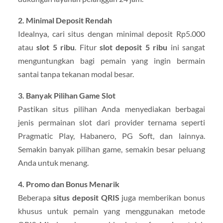
2. Minimal Deposit Rendah
Idealnya, cari situs dengan minimal deposit Rp5.000
atau
slot 5 ribu
. Fitur
slot deposit 5 ribu
ini sangat
menguntungkan bagi pemain yang ingin bermain
santai tanpa tekanan modal besar.
3. Banyak Pilihan Game Slot
Pastikan situs pilihan Anda menyediakan berbagai
jenis permainan slot dari provider ternama seperti
Pragmatic Play, Habanero, PG Soft, dan lainnya.
Semakin banyak pilihan game, semakin besar peluang
Anda untuk menang.
4. Promo dan Bonus Menarik
Beberapa
situs deposit QRIS
juga memberikan bonus
khusus untuk pemain yang menggunakan metode