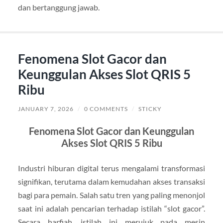
dan bertanggung jawab.
Fenomena Slot Gacor dan
Keunggulan Akses Slot QRIS 5
Ribu
JANUARY 7, 2026
/
0 COMMENTS
/
STICKY
Fenomena Slot Gacor dan Keunggulan
Akses Slot QRIS 5 Ribu
Industri hiburan digital terus mengalami transformasi
signifikan, terutama dalam kemudahan akses transaksi
bagi para pemain. Salah satu tren yang paling menonjol
saat ini adalah pencarian terhadap istilah “slot gacor”.
Secara harfiah, istilah ini merujuk pada mesin