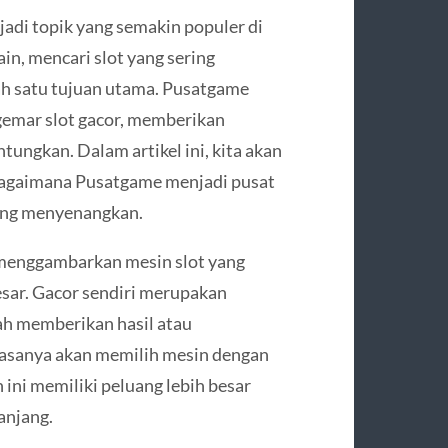
adi topik yang semakin populer di
n, mencari slot yang sering
 satu tujuan utama. Pusatgame
ggemar slot gacor, memberikan
ungkan. Dalam artikel ini, kita akan
bagaimana Pusatgame menjadi pusat
ang menyenangkan.
k menggambarkan mesin slot yang
sar. Gacor sendiri merupakan
ah memberikan hasil atau
iasanya akan memilih mesin dengan
 ini memiliki peluang lebih besar
anjang.