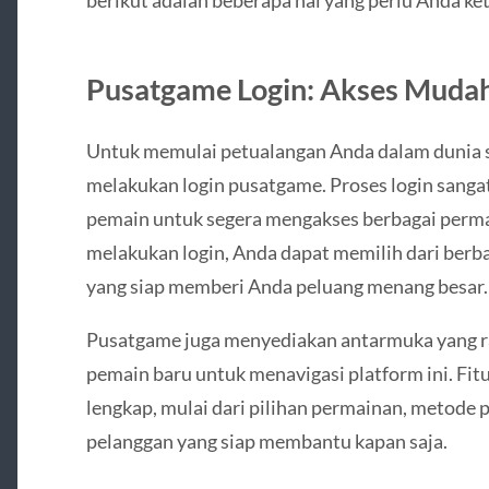
Pusatgame Login: Akses Mudah
Untuk memulai petualangan Anda dalam dunia s
melakukan login pusatgame. Proses login sang
pemain untuk segera mengakses berbagai permai
melakukan login, Anda dapat memilih dari berb
yang siap memberi Anda peluang menang besar.
Pusatgame juga menyediakan antarmuka yang
pemain baru untuk menavigasi platform ini. Fitu
lengkap, mulai dari pilihan permainan, metode
pelanggan yang siap membantu kapan saja.