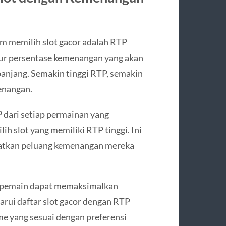
am memilih slot gacor adalah RTP
kur persentase kemenangan yang akan
panjang. Semakin tinggi RTP, semakin
enangan.
dari setiap permainan yang
 slot yang memiliki RTP tinggi. Ini
katkan peluang kemenangan mereka
, pemain dapat memaksimalkan
ui daftar slot gacor dengan RTP
e yang sesuai dengan preferensi