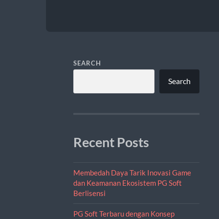
SEARCH
Search
Recent Posts
Membedah Daya Tarik Inovasi Game
dan Keamanan Ekosistem PG Soft
Berlisensi
PG Soft Terbaru dengan Konsep