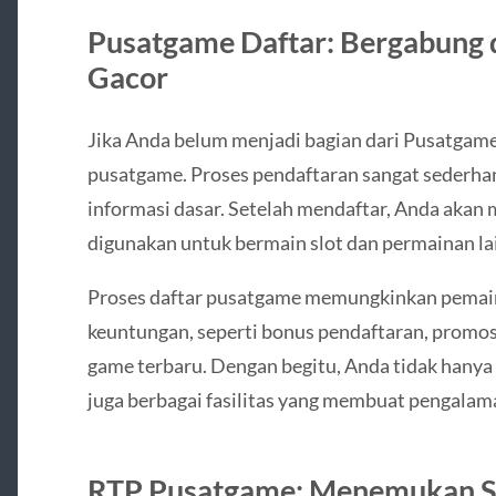
Pusatgame Daftar: Bergabung 
Gacor
Jika Anda belum menjadi bagian dari Pusatgame,
pusatgame. Proses pendaftaran sangat sederh
informasi dasar. Setelah mendaftar, Anda akan
digunakan untuk bermain slot dan permainan lai
Proses daftar pusatgame memungkinkan pemai
keuntungan, seperti bonus pendaftaran, promosi
game terbaru. Dengan begitu, Anda tidak hanya 
juga berbagai fasilitas yang membuat pengala
RTP Pusatgame: Menemukan S