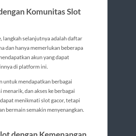
dengan Komunitas Slot
 langkah selanjutnya adalah daftar
ana dan hanya memerlukan beberapa
 mendapatkan akun yang dapat
nnya di platform ini.
n untuk mendapatkan berbagai
 menarik, dan akses ke berbagai
dapat menikmati slot gacor, tetapi
man bermain semakin menyenangkan.
lot dengan Kemenangan