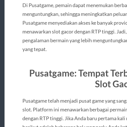
Di Pusatgame, pemain dapat menemukan berbaga
menguntungkan, sehingga meningkatkan pelua
Pusatgame menyediakan akses ke banyak provid
menawarkan slot gacor dengan RTP tinggi. Jadi,
pengalaman bermain yang lebih menguntungkan, 
yang tepat.
Pusatgame: Tempat Ter
Slot Ga
Pusatgame telah menjadi pusat game yang sanga
slot. Platform ini menawarkan berbagai permai
dengan RTP tinggi. Jika Anda baru pertama kal
berikut adalah beberapa hal yang perlu Anda ke