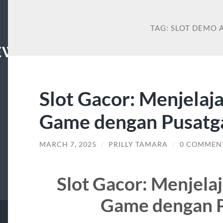
TAG:
SLOT DEMO 
EWERY.COM
Slot Gacor: Menjelaj
Game dengan Pusat
MARCH 7, 2025
/
PRILLY TAMARA
/
0 COMMEN
Slot Gacor: Menjela
Game dengan 