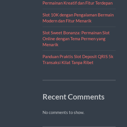
Permainan Kreatif dan Fitur Terdepan
Slot 10K dengan Pengalaman Bermain
Modern dan Fitur Menarik
Slot Sweet Bonanza: Permainan Slot
Online dengan Tema Permen yang
Menarik
Panduan Praktis Slot Deposit QRIS 5k
Transaksi Kilat Tanpa Ribet
Recent Comments
No comments to show.