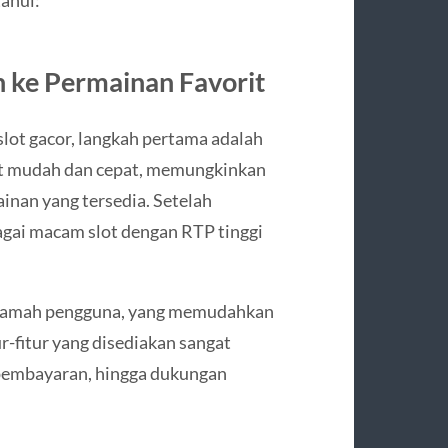
 ke Permainan Favorit
lot gacor, langkah pertama adalah
at mudah dan cepat, memungkinkan
nan yang tersedia. Setelah
agai macam slot dengan RTP tinggi
 ramah pengguna, yang memudahkan
r-fitur yang disediakan sangat
 pembayaran, hingga dukungan