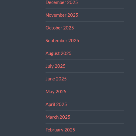
December 2025
November 2025
October 2025
September 2025
August 2025
July 2025
June 2025
May 2025
April 2025
March 2025
February 2025