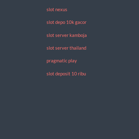
slot nexus
slot depo 10k gacor
slot server kamboja
slot server thailand
pragmatic play
slot deposit 10 ribu