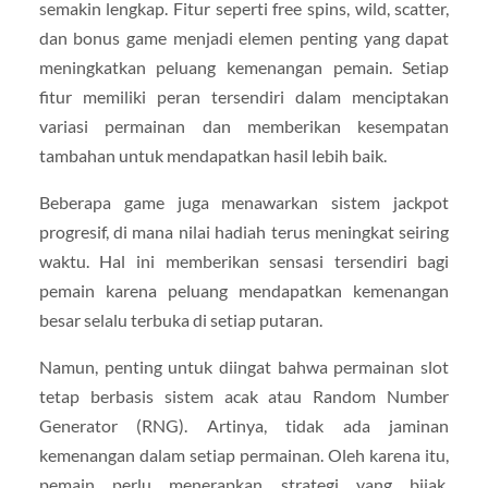
semakin lengkap. Fitur seperti free spins, wild, scatter,
dan bonus game menjadi elemen penting yang dapat
meningkatkan peluang kemenangan pemain. Setiap
fitur memiliki peran tersendiri dalam menciptakan
variasi permainan dan memberikan kesempatan
tambahan untuk mendapatkan hasil lebih baik.
Beberapa game juga menawarkan sistem jackpot
progresif, di mana nilai hadiah terus meningkat seiring
waktu. Hal ini memberikan sensasi tersendiri bagi
pemain karena peluang mendapatkan kemenangan
besar selalu terbuka di setiap putaran.
Namun, penting untuk diingat bahwa permainan slot
tetap berbasis sistem acak atau Random Number
Generator (RNG). Artinya, tidak ada jaminan
kemenangan dalam setiap permainan. Oleh karena itu,
pemain perlu menerapkan strategi yang bijak,