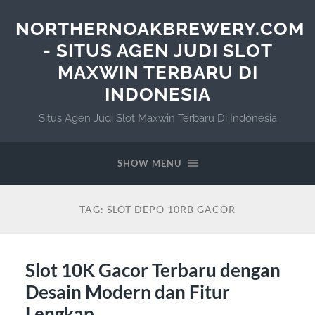
NORTHERNOAKBREWERY.COM
- SITUS AGEN JUDI SLOT
MAXWIN TERBARU DI
INDONESIA
Situs Agen Judi Slot Maxwin Terbaru Di Indonesia
SHOW MENU
TAG:
SLOT DEPO 10RB GACOR
Slot 10K Gacor Terbaru dengan
Desain Modern dan Fitur
Lengkap