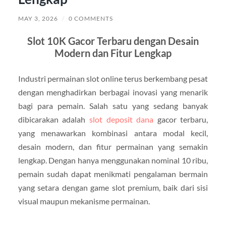
MAY 3, 2026
/
0 COMMENTS
Slot 10K Gacor Terbaru dengan Desain
Modern dan Fitur Lengkap
Industri permainan slot online terus berkembang pesat
dengan menghadirkan berbagai inovasi yang menarik
bagi para pemain. Salah satu yang sedang banyak
dibicarakan adalah
slot deposit dana
gacor terbaru,
yang menawarkan kombinasi antara modal kecil,
desain modern, dan fitur permainan yang semakin
lengkap. Dengan hanya menggunakan nominal 10 ribu,
pemain sudah dapat menikmati pengalaman bermain
yang setara dengan game slot premium, baik dari sisi
visual maupun mekanisme permainan.