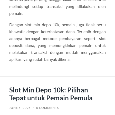
melindungi setiap transaksi yang dilakukan oleh
pemain.
Dengan slot min depo 10k, pemain juga tidak perlu
khawatir dengan keterbatasan dana. Terlebih dengan
adanya berbagai metode pembayaran seperti slot
deposit dana, yang memungkinkan pemain untuk
melakukan transaksi dengan mudah menggunakan
aplikasi yang sudah banyak dikenal.
Slot Min Depo 10k: Pilihan
Tepat untuk Pemain Pemula
JUNE 5, 2025
/
0 COMMENTS