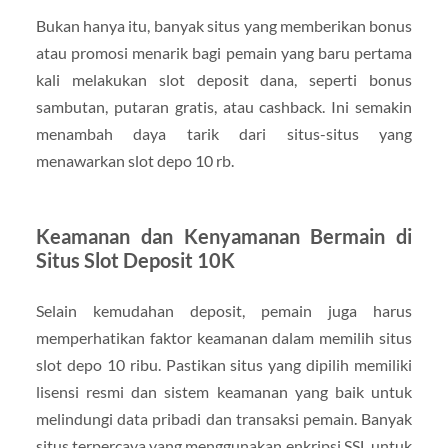
Bukan hanya itu, banyak situs yang memberikan bonus
atau promosi menarik bagi pemain yang baru pertama
kali melakukan slot deposit dana, seperti bonus
sambutan, putaran gratis, atau cashback. Ini semakin
menambah daya tarik dari situs-situs yang
menawarkan slot depo 10 rb.
Keamanan dan Kenyamanan Bermain di
Situs Slot Deposit 10K
Selain kemudahan deposit, pemain juga harus
memperhatikan faktor keamanan dalam memilih situs
slot depo 10 ribu. Pastikan situs yang dipilih memiliki
lisensi resmi dan sistem keamanan yang baik untuk
melindungi data pribadi dan transaksi pemain. Banyak
situs terpercaya yang menggunakan enkripsi SSL untuk