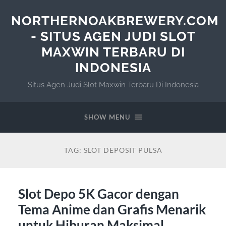
NORTHERNOAKBREWERY.COM
- SITUS AGEN JUDI SLOT
MAXWIN TERBARU DI
INDONESIA
Situs Agen Judi Slot Maxwin Terbaru Di Indonesia
SHOW MENU
TAG:
SLOT DEPOSIT PULSA
Slot Depo 5K Gacor dengan
Tema Anime dan Grafis Menarik
untuk Hiburan Maksimal