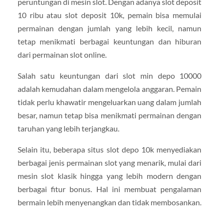
peruntungan di mesin slot. Dengan adanya slot deposit
10 ribu atau slot deposit 10k, pemain bisa memulai
permainan dengan jumlah yang lebih kecil, namun
tetap menikmati berbagai keuntungan dan hiburan
dari permainan slot online.
Salah satu keuntungan dari slot min depo 10000
adalah kemudahan dalam mengelola anggaran. Pemain
tidak perlu khawatir mengeluarkan uang dalam jumlah
besar, namun tetap bisa menikmati permainan dengan
taruhan yang lebih terjangkau.
Selain itu, beberapa situs slot depo 10k menyediakan
berbagai jenis permainan slot yang menarik, mulai dari
mesin slot klasik hingga yang lebih modern dengan
berbagai fitur bonus. Hal ini membuat pengalaman
bermain lebih menyenangkan dan tidak membosankan.