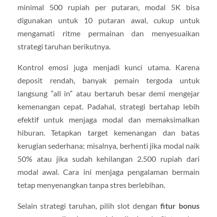
minimal 500 rupiah per putaran, modal 5K bisa
digunakan untuk 10 putaran awal, cukup untuk
mengamati ritme permainan dan menyesuaikan
strategi taruhan berikutnya.
Kontrol emosi juga menjadi kunci utama. Karena
deposit rendah, banyak pemain tergoda untuk
langsung “all in” atau bertaruh besar demi mengejar
kemenangan cepat. Padahal, strategi bertahap lebih
efektif untuk menjaga modal dan memaksimalkan
hiburan. Tetapkan target kemenangan dan batas
kerugian sederhana; misalnya, berhenti jika modal naik
50% atau jika sudah kehilangan 2.500 rupiah dari
modal awal. Cara ini menjaga pengalaman bermain
tetap menyenangkan tanpa stres berlebihan.
Selain strategi taruhan, pilih slot dengan
fitur bonus