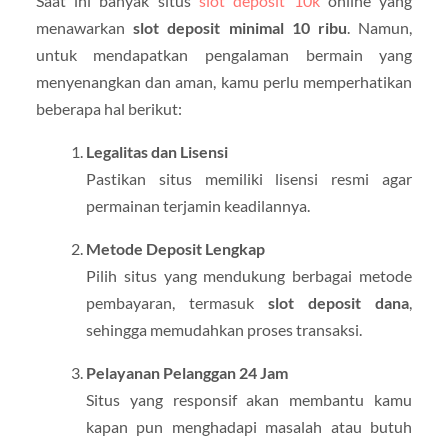
Saat ini banyak situs
slot deposit 10k
online yang
menawarkan
slot deposit minimal 10 ribu
. Namun,
untuk mendapatkan pengalaman bermain yang
menyenangkan dan aman, kamu perlu memperhatikan
beberapa hal berikut:
Legalitas dan Lisensi
Pastikan situs memiliki lisensi resmi agar
permainan terjamin keadilannya.
Metode Deposit Lengkap
Pilih situs yang mendukung berbagai metode
pembayaran, termasuk
slot deposit dana
,
sehingga memudahkan proses transaksi.
Pelayanan Pelanggan 24 Jam
Situs yang responsif akan membantu kamu
kapan pun menghadapi masalah atau butuh