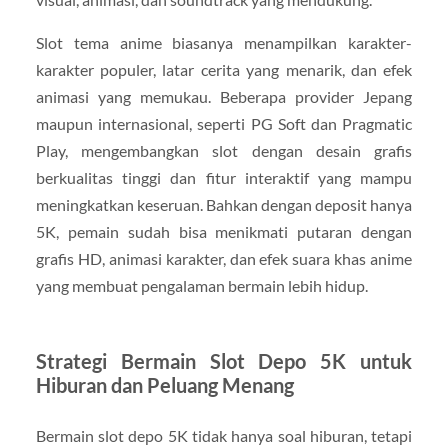
Slot tema anime biasanya menampilkan karakter-
karakter populer, latar cerita yang menarik, dan efek
animasi yang memukau. Beberapa provider Jepang
maupun internasional, seperti
PG Soft
dan
Pragmatic
Play
, mengembangkan slot dengan desain grafis
berkualitas tinggi dan fitur interaktif yang mampu
meningkatkan keseruan. Bahkan dengan deposit hanya
5K, pemain sudah bisa menikmati putaran dengan
grafis HD, animasi karakter, dan efek suara khas anime
yang membuat pengalaman bermain lebih hidup.
Strategi Bermain Slot Depo 5K untuk
Hiburan dan Peluang Menang
Bermain slot depo 5K tidak hanya soal hiburan, tetapi