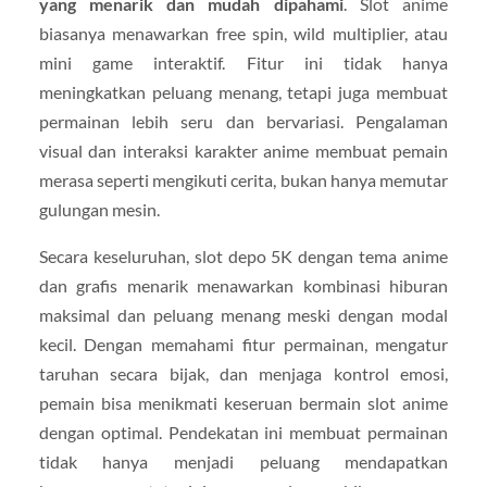
yang menarik dan mudah dipahami
. Slot anime
biasanya menawarkan free spin, wild multiplier, atau
mini game interaktif. Fitur ini tidak hanya
meningkatkan peluang menang, tetapi juga membuat
permainan lebih seru dan bervariasi. Pengalaman
visual dan interaksi karakter anime membuat pemain
merasa seperti mengikuti cerita, bukan hanya memutar
gulungan mesin.
Secara keseluruhan, slot depo 5K dengan tema anime
dan grafis menarik menawarkan kombinasi hiburan
maksimal dan peluang menang meski dengan modal
kecil. Dengan memahami fitur permainan, mengatur
taruhan secara bijak, dan menjaga kontrol emosi,
pemain bisa menikmati keseruan bermain slot anime
dengan optimal. Pendekatan ini membuat permainan
tidak hanya menjadi peluang mendapatkan