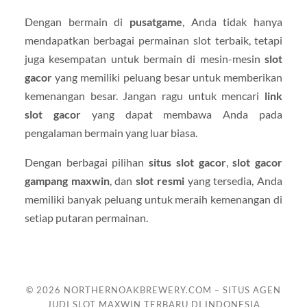
Dengan bermain di
pusatgame
, Anda tidak hanya
mendapatkan berbagai permainan slot terbaik, tetapi
juga kesempatan untuk bermain di mesin-mesin
slot
gacor
yang memiliki peluang besar untuk memberikan
kemenangan besar. Jangan ragu untuk mencari
link
slot gacor
yang dapat membawa Anda pada
pengalaman bermain yang luar biasa.
Dengan berbagai pilihan
situs slot gacor
,
slot gacor
gampang maxwin
, dan
slot resmi
yang tersedia, Anda
memiliki banyak peluang untuk meraih kemenangan di
setiap putaran permainan.
© 2026
NORTHERNOAKBREWERY.COM – SITUS AGEN
JUDI SLOT MAXWIN TERBARU DI INDONESIA