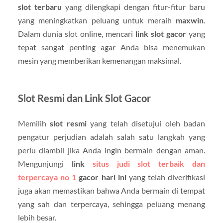
slot terbaru
yang dilengkapi dengan fitur-fitur baru
yang meningkatkan peluang untuk meraih
maxwin
.
Dalam dunia slot online, mencari
link slot gacor
yang
tepat sangat penting agar Anda bisa menemukan
mesin yang memberikan kemenangan maksimal.
Slot Resmi dan Link Slot Gacor
Memilih
slot resmi
yang telah disetujui oleh badan
pengatur perjudian adalah salah satu langkah yang
perlu diambil jika Anda ingin bermain dengan aman.
Mengunjungi
link
situs judi slot terbaik dan
terpercaya no 1
gacor hari ini
yang telah diverifikasi
juga akan memastikan bahwa Anda bermain di tempat
yang sah dan terpercaya, sehingga peluang menang
lebih besar.