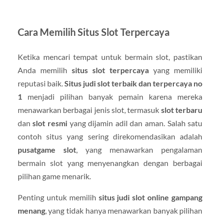
Cara Memilih Situs Slot Terpercaya
Ketika mencari tempat untuk bermain slot, pastikan
Anda memilih
situs slot terpercaya
yang memiliki
reputasi baik.
Situs judi slot terbaik dan terpercaya no
1
menjadi pilihan banyak pemain karena mereka
menawarkan berbagai jenis slot, termasuk
slot terbaru
dan
slot resmi
yang dijamin adil dan aman. Salah satu
contoh situs yang sering direkomendasikan adalah
pusatgame slot
, yang menawarkan pengalaman
bermain slot yang menyenangkan dengan berbagai
pilihan game menarik.
Penting untuk memilih
situs judi slot online gampang
menang
, yang tidak hanya menawarkan banyak pilihan