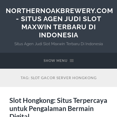
NORTHERNOAKBREWERY.COM
- SITUS AGEN JUDI SLOT
MAXWIN TERBARU DI
INDONESIA
Situs Agen Judi Slot Maxwin Terbaru Di Indonesia
SHOW MENU
TAG:
SLOT GACOR SERVER HONGKONG
Slot Hongkong: Situs Terpercaya
untuk Pengalaman Bermain
Digital