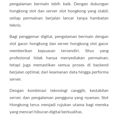
pengalaman bermain lebih baik. Dengan dukungan
hongkong slot dan server slot hongkong yang stabil,
setiap permainan berjalan lancar tanpa hambatan
teknis.
Bagi penggemar digital, pengalaman bermain dengan
slot gacor hongkong dan server hongkong slot gacor
memberikan kepuasan tersendiri. Situs yang
profesional tidak hanya menyediakan permainan,
tetapi juga memastikan semua proses di backend
berjalan optimal, dari keamanan data hingga performa
server.
Dengan kombinasi teknologi canggih, kestabilan
server, dan pengalaman pengguna yang nyaman, Slot
Hongkong terus menjadi rujukan utama bagi mereka
yang mencari hiburan digital berkualitas.