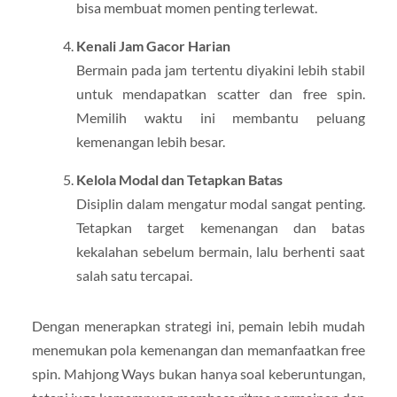
bisa membuat momen penting terlewat.
Kenali Jam Gacor Harian
Bermain pada jam tertentu diyakini lebih stabil
untuk mendapatkan scatter dan free spin.
Memilih waktu ini membantu peluang
kemenangan lebih besar.
Kelola Modal dan Tetapkan Batas
Disiplin dalam mengatur modal sangat penting.
Tetapkan target kemenangan dan batas
kekalahan sebelum bermain, lalu berhenti saat
salah satu tercapai.
Dengan menerapkan strategi ini, pemain lebih mudah
menemukan pola kemenangan dan memanfaatkan free
spin. Mahjong Ways bukan hanya soal keberuntungan,