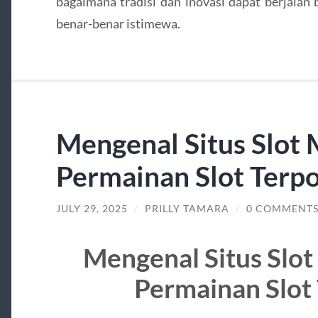
bagaimana tradisi dan inovasi dapat berjalan
benar-benar istimewa.
Mengenal Situs Slot
Permainan Slot Terp
JULY 29, 2025
/
PRILLY TAMARA
/
0 COMMENT
Mengenal Situs Slo
Permainan Slot