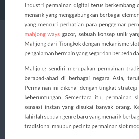
Industri permainan digital terus berkembang 
menarik yang menggabungkan berbagai elemen 
yang mencuri perhatian para penggemar perm
mahjong ways
gacor, sebuah konsep unik ya
Mahjong dari Tiongkok dengan mekanisme slot
pengalaman bermain yang segar dan berbeda d
Mahjong sendiri merupakan permainan tradi
berabad-abad di berbagai negara Asia, ter
Permainan ini dikenal dengan tingkat strategi
keberuntungan. Sementara itu, permainan 
sensasi instan yang disukai banyak orang. K
lahirlah sebuah genre baru yang menarik berba
tradisional maupun pecinta permainan slot mod