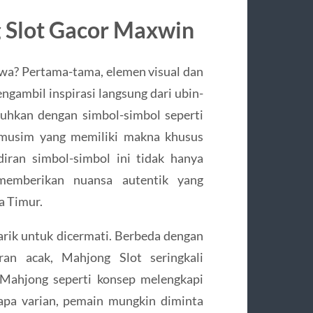
 Slot Gacor Maxwin
wa? Pertama-tama, elemen visual dan
gambil inspirasi langsung dari ubin-
uhkan dengan simbol-simbol seperti
n musim yang memiliki makna khusus
iran simbol-simbol ini tidak hanya
memberikan nuansa autentik yang
 Timur.
ik untuk dicermati. Berbeda dengan
an acak, Mahjong Slot seringkali
Mahjong seperti konsep melengkapi
apa varian, pemain mungkin diminta