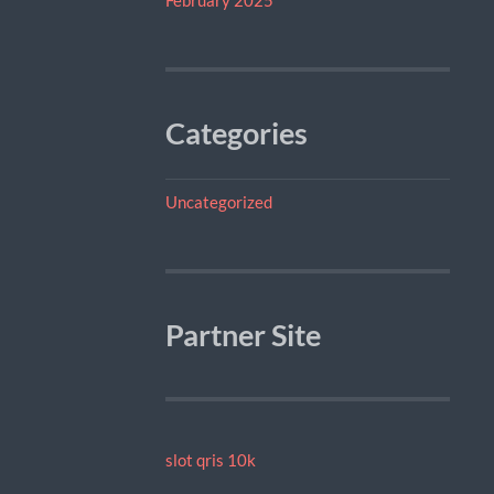
Categories
Uncategorized
Partner Site
slot qris 10k