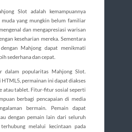
ahjong Slot adalah kemampuannya
i muda yang mungkin belum familiar
mengenal dan mengapresiasi warisan
dengan keseharian mereka. Sementara
b dengan Mahjong dapat menikmati
bih sederhana dan cepat.
r dalam popularitas Mahjong Slot.
i HTML5, permainan ini dapat diakses
tau tablet. Fitur-fitur sosial seperti
ampuan berbagi pencapaian di media
ngalaman bermain. Pemain dapat
au dengan pemain lain dari seluruh
 terhubung melalui kecintaan pada