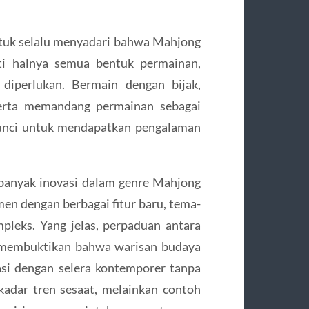
tuk selalu menyadari bahwa Mahjong
rti halnya semua bentuk permainan,
 diperlukan. Bermain dengan bijak,
erta memandang permainan sebagai
kunci untuk mendapatkan pengalaman
 banyak inovasi dalam genre Mahjong
en dengan berbagai fitur baru, tema-
leks. Yang jelas, perpaduan antara
ah membuktikan bahwa warisan budaya
si dengan selera kontemporer tanpa
kadar tren sesaat, melainkan contoh