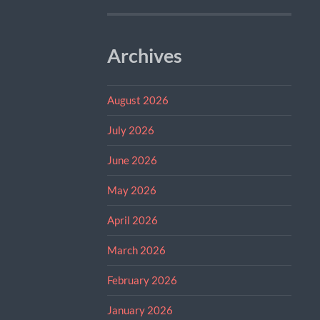
Archives
August 2026
July 2026
June 2026
May 2026
April 2026
March 2026
February 2026
January 2026