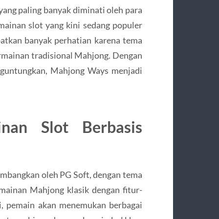
 yang paling banyak diminati oleh para
rmainan slot yang kini sedang populer
atkan banyak perhatian karena tema
permainan tradisional Mahjong. Dengan
enguntungkan, Mahjong Ways menjadi
nan Slot Berbasis
embangkan oleh PG Soft, dengan tema
ainan Mahjong klasik dengan fitur-
ni, pemain akan menemukan berbagai