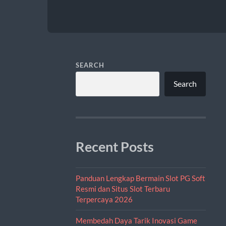
SEARCH
Search
Recent Posts
Panduan Lengkap Bermain Slot PG Soft
Resmi dan Situs Slot Terbaru
Terpercaya 2026
Membedah Daya Tarik Inovasi Game