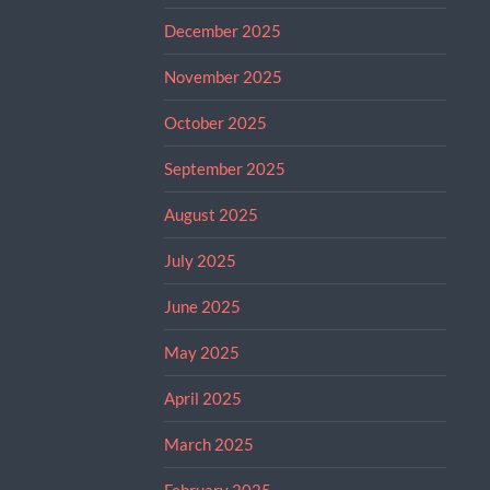
December 2025
November 2025
October 2025
September 2025
August 2025
July 2025
June 2025
May 2025
April 2025
March 2025
February 2025