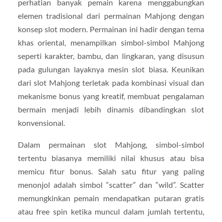
perhatian banyak pemain karena menggabungkan
elemen tradisional dari permainan Mahjong dengan
konsep slot modern. Permainan ini hadir dengan tema
khas oriental, menampilkan simbol-simbol Mahjong
seperti karakter, bambu, dan lingkaran, yang disusun
pada gulungan layaknya mesin slot biasa. Keunikan
dari slot Mahjong terletak pada kombinasi visual dan
mekanisme bonus yang kreatif, membuat pengalaman
bermain menjadi lebih dinamis dibandingkan slot
konvensional.
Dalam permainan slot Mahjong, simbol-simbol
tertentu biasanya memiliki nilai khusus atau bisa
memicu fitur bonus. Salah satu fitur yang paling
menonjol adalah simbol “scatter” dan “wild”. Scatter
memungkinkan pemain mendapatkan putaran gratis
atau free spin ketika muncul dalam jumlah tertentu,