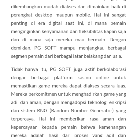
dikembangkan mudah diakses dan dimainkan baik di
perangkat desktop maupun mobile. Hal ini sangat
penting di era digital saat ini, di mana pemain
menginginkan kenyamanan dan fleksibilitas kapan saja
dan di mana saja mereka mau bermain. Dengan
demikian, PG SOFT mampu menjangkau berbagai
segmen pemain dari berbagai latar belakang dan usia.
Tidak hanya itu, PG SOFT juga aktif berkolaborasi
dengan berbagai platform kasino online untuk
memastikan game mereka dapat diakses secara luas.
Mereka berkomitmen untuk menghadirkan game yang
adil dan aman, dengan mengadopsi teknologi enkripsi
dan sistem RNG (Random Number Generator) yang
terpercaya. Hal ini memberikan rasa aman dan
kepercayaan kepada pemain bahwa kemenangan
mereka adalah hasil dari proses yang adil dan