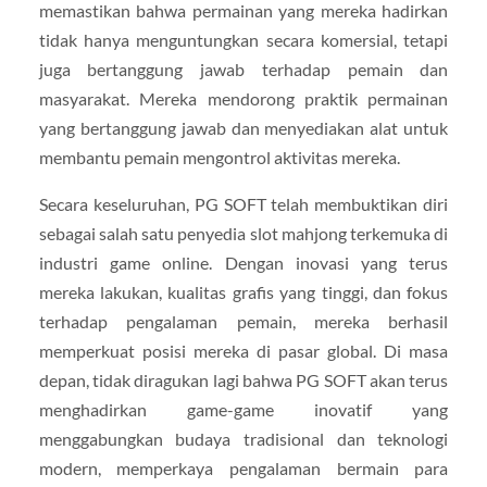
memastikan bahwa permainan yang mereka hadirkan
tidak hanya menguntungkan secara komersial, tetapi
juga bertanggung jawab terhadap pemain dan
masyarakat. Mereka mendorong praktik permainan
yang bertanggung jawab dan menyediakan alat untuk
membantu pemain mengontrol aktivitas mereka.
Secara keseluruhan, PG SOFT telah membuktikan diri
sebagai salah satu penyedia slot mahjong terkemuka di
industri game online. Dengan inovasi yang terus
mereka lakukan, kualitas grafis yang tinggi, dan fokus
terhadap pengalaman pemain, mereka berhasil
memperkuat posisi mereka di pasar global. Di masa
depan, tidak diragukan lagi bahwa PG SOFT akan terus
menghadirkan game-game inovatif yang
menggabungkan budaya tradisional dan teknologi
modern, memperkaya pengalaman bermain para