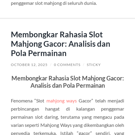
penggemar slot mahjong di seluruh dunia.
Membongkar Rahasia Slot
Mahjong Gacor: Analisis dan
Pola Permainan
OCTOBER 12, 2025
/
0 COMMENTS
/
STICKY
Membongkar Rahasia Slot Mahjong Gacor:
Analisis dan Pola Permainan
Fenomena “Slot
mahjong ways
Gacor” telah menjadi
perbincangan hangat di kalangan penggemar
permainan slot daring, terutama yang mengacu pada
varian seperti Mahjong Ways yang dikembangkan oleh
penyedia terkemuka. Istilah “gacor” sendiri, yang