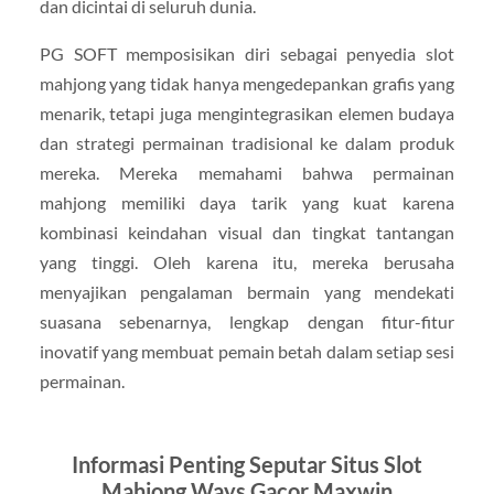
dan dicintai di seluruh dunia.
PG SOFT memposisikan diri sebagai penyedia slot
mahjong yang tidak hanya mengedepankan grafis yang
menarik, tetapi juga mengintegrasikan elemen budaya
dan strategi permainan tradisional ke dalam produk
mereka. Mereka memahami bahwa permainan
mahjong memiliki daya tarik yang kuat karena
kombinasi keindahan visual dan tingkat tantangan
yang tinggi. Oleh karena itu, mereka berusaha
menyajikan pengalaman bermain yang mendekati
suasana sebenarnya, lengkap dengan fitur-fitur
inovatif yang membuat pemain betah dalam setiap sesi
permainan.
Informasi Penting Seputar Situs Slot
Mahjong Ways Gacor Maxwin