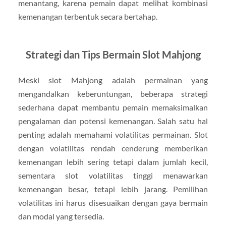
menantang, karena pemain dapat melihat kombinasi
kemenangan terbentuk secara bertahap.
Strategi dan Tips Bermain Slot Mahjong
Meski slot Mahjong adalah permainan yang
mengandalkan keberuntungan, beberapa strategi
sederhana dapat membantu pemain memaksimalkan
pengalaman dan potensi kemenangan. Salah satu hal
penting adalah memahami volatilitas permainan. Slot
dengan volatilitas rendah cenderung memberikan
kemenangan lebih sering tetapi dalam jumlah kecil,
sementara slot volatilitas tinggi menawarkan
kemenangan besar, tetapi lebih jarang. Pemilihan
volatilitas ini harus disesuaikan dengan gaya bermain
dan modal yang tersedia.