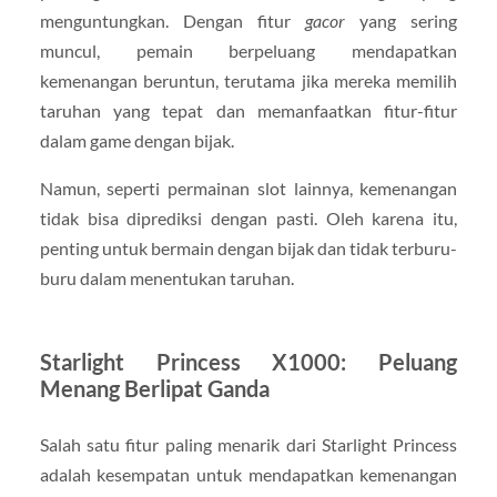
menguntungkan. Dengan fitur
gacor
yang sering
muncul, pemain berpeluang mendapatkan
kemenangan beruntun, terutama jika mereka memilih
taruhan yang tepat dan memanfaatkan fitur-fitur
dalam game dengan bijak.
Namun, seperti permainan slot lainnya, kemenangan
tidak bisa diprediksi dengan pasti. Oleh karena itu,
penting untuk bermain dengan bijak dan tidak terburu-
buru dalam menentukan taruhan.
Starlight Princess X1000: Peluang
Menang Berlipat Ganda
Salah satu fitur paling menarik dari Starlight Princess
adalah kesempatan untuk mendapatkan kemenangan