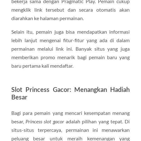
bekerja sama dengan Pragmatic Play. Pemain cukup
mengklik link tersebut dan secara otomatis akan
diarahkan ke halaman permainan.
Selain itu, pemain juga bisa mendapatkan informasi
lebih lanjut mengenai fitur-fitur yang ada di dalam
permainan melalui link ini. Banyak situs yang juga
memberikan promo menarik bagi pemain baru yang
baru pertama kali mendaftar.
Slot Princess Gacor: Menangkan Hadiah
Besar
Bagi para pemain yang mencari kesempatan menang
besar,
Princess slot gacor
adalah pilihan yang tepat. Di
situs-situs terpercaya, permainan ini menawarkan
peluang besar untuk meraih kemenangan yang