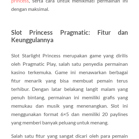
princess
, serta cara untuk menikmati permainan ini
dengan maksimal.
Slot Princess Pragmatic: Fitur dan
Keunggulannya
Slot Starlight Princess merupakan game yang dirilis
oleh Pragmatic Play, salah satu penyedia permainan
kasino terkemuka. Game ini menawarkan berbagai
fitur menarik yang bisa membuat pemain terus
terhibur. Dengan latar belakang langit malam yang
penuh bintang, permainan ini memiliki grafis yang
memukau dan musik yang menenangkan. Slot ini
menggunakan format 6×5 dan memiliki 20 paylines
yang memberi banyak peluang untuk menang.
Salah satu fitur yang sangat dicari oleh para pemain