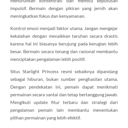
menurunkan konsentrasi dan memicu keputusan
impulsif. Bermain dengan pikiran yang jernih akan
meningkatkan fokus dan kenyamanan.
Kontrol emosi menjadi faktor utama. Jangan mengejar
kekalahan dengan menaikkan taruhan secara drastis
karena hal ini biasanya berujung pada kerugian lebih
besar. Bermain secara tenang dan rasional membantu
menciptakan pengalaman lebih positif.
Situs Starlight Princess resmi sebaiknya dipandang
sebagai hiburan, bukan sumber penghasilan utama.
Dengan pendekatan ini, pemain dapat menikmati
permainan secara santai dan tetap bertanggung jawab.
Mengikuti update fitur terbaru dan strategi dari
pengalaman pemain lain membantu menentukan
pilihan permainan yang lebih efektif.