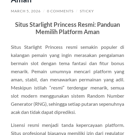
MARCH 5, 2026
/
0 COMMENTS
/
STICKY
Situs Starlight Princess Resmi: Panduan
Memilih Platform Aman
Situs Starlight Princess resmi semakin populer di
kalangan pemain yang ingin merasakan pengalaman
bermain slot dengan tema fantasi dan fitur bonus
menarik. Pemain umumnya mencari platform yang
aman, stabil, dan menawarkan permainan yang adil.
Meskipun istilah “resmi” terdengar menarik, semua
slot modern menggunakan sistem Random Number
Generator (RNG), sehingga setiap putaran sepenuhnya
acak dan tidak dapat diprediksi.
Lisensi resmi menjadi tanda kepercayaan platform.
Situs profesional biasanya memiliki izin dari regulator