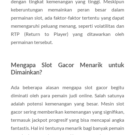
dengan tingkat kemenangan yang tinggi. Meskipun
keberuntungan memainkan peran besar dalam
permainan slot, ada faktor-faktor tertentu yang dapat
memengaruhi peluang menang, seperti volatilitas dan
RTP (Return to Player) yang ditawarkan oleh
permainan tersebut.
Mengapa Slot Gacor Menarik untuk
Dimainkan?
Ada beberapa alasan mengapa slot gacor begitu
diminati oleh para pemain judi online. Salah satunya
adalah potensi kemenangan yang besar. Mesin slot
gacor sering memberikan kemenangan yang signifikan,
termasuk jackpot progresif yang bisa mencapai angka
fantastis. Hal ini tentunya menarik bagi banyak pemain