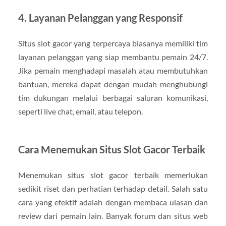
4. Layanan Pelanggan yang Responsif
Situs slot gacor yang terpercaya biasanya memiliki tim
layanan pelanggan yang siap membantu pemain 24/7.
Jika pemain menghadapi masalah atau membutuhkan
bantuan, mereka dapat dengan mudah menghubungi
tim dukungan melalui berbagai saluran komunikasi,
seperti live chat, email, atau telepon.
Cara Menemukan Situs Slot Gacor Terbaik
Menemukan situs slot gacor terbaik memerlukan
sedikit riset dan perhatian terhadap detail. Salah satu
cara yang efektif adalah dengan membaca ulasan dan
review dari pemain lain. Banyak forum dan situs web