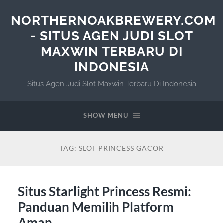
NORTHERNOAKBREWERY.COM
- SITUS AGEN JUDI SLOT
MAXWIN TERBARU DI
INDONESIA
Situs Agen Judi Slot Maxwin Terbaru Di Indonesia
SHOW MENU
TAG:
SLOT PRINCESS GACOR
Situs Starlight Princess Resmi:
Panduan Memilih Platform
Aman