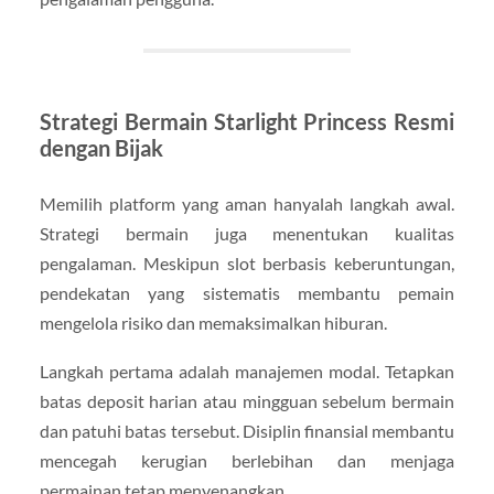
Strategi Bermain Starlight Princess Resmi
dengan Bijak
Memilih platform yang aman hanyalah langkah awal.
Strategi bermain juga menentukan kualitas
pengalaman. Meskipun slot berbasis keberuntungan,
pendekatan yang sistematis membantu pemain
mengelola risiko dan memaksimalkan hiburan.
Langkah pertama adalah manajemen modal. Tetapkan
batas deposit harian atau mingguan sebelum bermain
dan patuhi batas tersebut. Disiplin finansial membantu
mencegah kerugian berlebihan dan menjaga
permainan tetap menyenangkan.