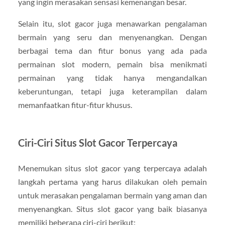
yang ingin merasakan sensasi kemenangan besar.
Selain itu, slot gacor juga menawarkan pengalaman
bermain yang seru dan menyenangkan. Dengan
berbagai tema dan fitur bonus yang ada pada
permainan slot modern, pemain bisa menikmati
permainan yang tidak hanya mengandalkan
keberuntungan, tetapi juga keterampilan dalam
memanfaatkan fitur-fitur khusus.
Ciri-Ciri Situs Slot Gacor Terpercaya
Menemukan situs slot gacor yang terpercaya adalah
langkah pertama yang harus dilakukan oleh pemain
untuk merasakan pengalaman bermain yang aman dan
menyenangkan. Situs slot gacor yang baik biasanya
memiliki beberapa ciri-ciri berikut: