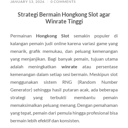
JANUARY 13, 2026
/
0 COMMENTS
Strategi Bermain Hongkong Slot agar
Winrate Tinggi
Permainan
Hongkong Slot
semakin populer di
kalangan pemain judi online karena variasi game yang
menarik, grafik memukau, dan peluang kemenangan
yang menjanjikan. Bagi banyak pemain, tujuan utama
adalah meningkatkan
winrate
atau persentase
kemenangan dalam setiap sesi bermain. Meskipun slot
menggunakan sistem RNG (Random Number
Generator) sehingga hasil putaran acak, ada beberapa
strategi yang terbukti membantu pemain
memaksimalkan peluang menang. Dengan pemahaman
yang tepat, pemain dari pemula hingga profesional bisa
bermain lebih efektif dan konsisten.