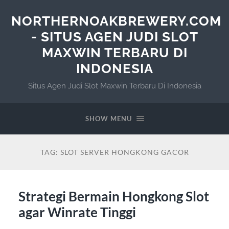
NORTHERNOAKBREWERY.COM
- SITUS AGEN JUDI SLOT
MAXWIN TERBARU DI
INDONESIA
Situs Agen Judi Slot Maxwin Terbaru Di Indonesia
SHOW MENU
TAG:
SLOT SERVER HONGKONG GACOR
Strategi Bermain Hongkong Slot
agar Winrate Tinggi