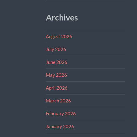
Archives
August 2026
July 2026
June 2026
May 2026
April 2026
March 2026
February 2026
January 2026