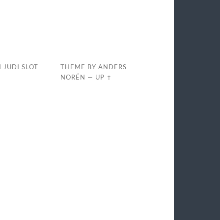
JUDI SLOT
THEME BY
ANDERS
NORÉN
—
UP ↑