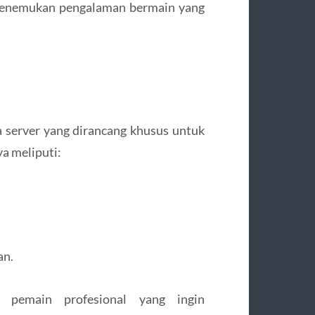
menemukan pengalaman bermain yang
 server yang dirancang khusus untuk
a meliputi:
an.
i pemain profesional yang ingin