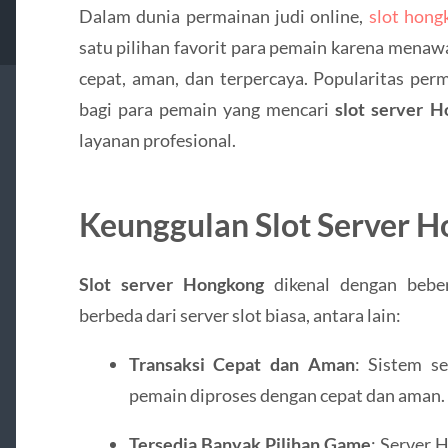
Dalam dunia permainan judi online,
slot hon
satu pilihan favorit para pemain karena mena
cepat, aman, dan terpercaya. Popularitas per
bagi para pemain yang mencari
slot server 
layanan profesional.
Keunggulan Slot Server 
Slot server Hongkong
dikenal dengan bebe
berbeda dari server slot biasa, antara lain:
Transaksi Cepat dan Aman
: Sistem s
pemain diproses dengan cepat dan aman.
Tersedia Banyak Pilihan Game
: Server 