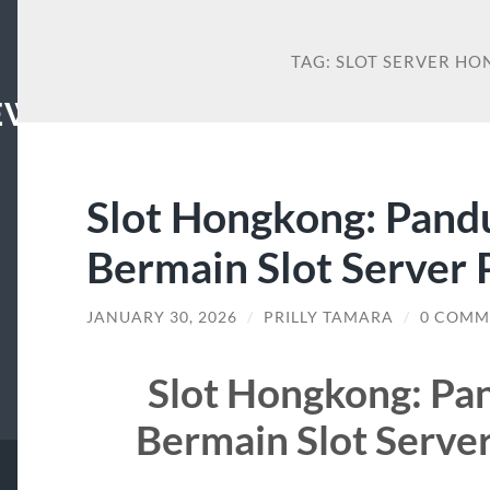
TAG:
SLOT SERVER H
EWERY.COM
Slot Hongkong: Pand
Bermain Slot Server
JANUARY 30, 2026
/
PRILLY TAMARA
/
0 COMM
Slot Hongkong: Pa
Bermain Slot Serve