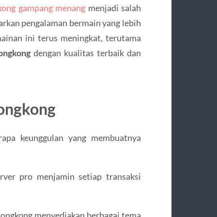
gkong gampang menang
menjadi salah
warkan pengalaman bermain yang lebih
mainan ini terus meningkat, terutama
Hongkong
dengan kualitas terbaik dan
Hongkong
rapa keunggulan yang membuatnya
erver pro menjamin setiap transaksi
Hongkong menyediakan berbagai tema