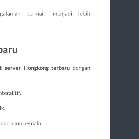
ngalaman bermain menjadi lebih
baru
ot server Hongkong terbaru
dengan
teraktif.
ik.
 dan akun pemain.