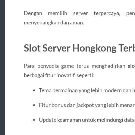
Dengan memilih server terpercaya, pe
menyenangkan dan aman.
Slot Server Hongkong Ter
Para penyedia game terus menghadirkan
sl
berbagai fitur inovatif, seperti:
Tema permainan yang lebih modern dan in
Fitur bonus dan jackpot yang lebih menar
Update keamanan untuk melindungi data