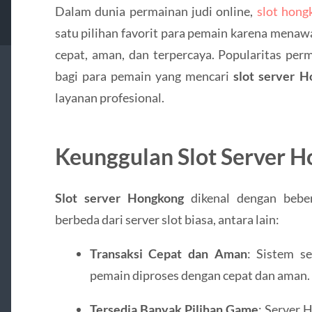
Dalam dunia permainan judi online,
slot hon
satu pilihan favorit para pemain karena mena
cepat, aman, dan terpercaya. Popularitas per
bagi para pemain yang mencari
slot server 
layanan profesional.
Keunggulan Slot Server 
Slot server Hongkong
dikenal dengan bebe
berbeda dari server slot biasa, antara lain:
Transaksi Cepat dan Aman
: Sistem s
pemain diproses dengan cepat dan aman.
Tersedia Banyak Pilihan Game
: Server 