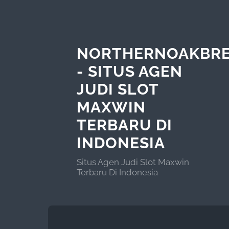
NORTHERNOAKBR
- SITUS AGEN
JUDI SLOT
MAXWIN
TERBARU DI
INDONESIA
Situs Agen Judi Slot Maxwin
Terbaru Di Indonesia