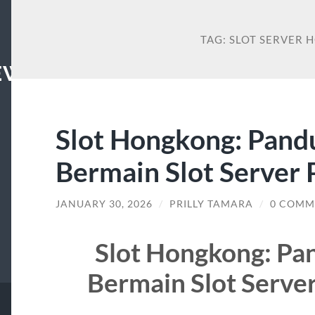
TAG:
SLOT SERVER
EWERY.COM
Slot Hongkong: Pand
Bermain Slot Server
JANUARY 30, 2026
/
PRILLY TAMARA
/
0 COMM
Slot Hongkong: Pa
Bermain Slot Serve