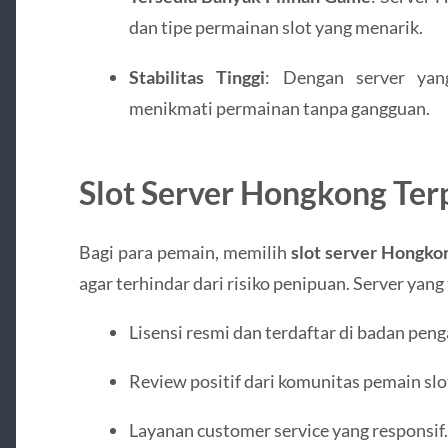
dan tipe permainan slot yang menarik.
Stabilitas Tinggi
: Dengan server yang
menikmati permainan tanpa gangguan.
Slot Server Hongkong Ter
Bagi para pemain, memilih
slot server Hongko
agar terhindar dari risiko penipuan. Server yan
Lisensi resmi dan terdaftar di badan peng
Review positif dari komunitas pemain slo
Layanan customer service yang responsif.