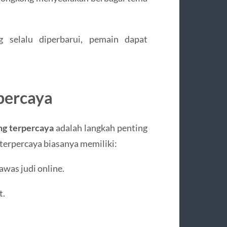
 selalu diperbarui, pemain dapat
percaya
ng terpercaya
adalah langkah penting
g terpercaya biasanya memiliki:
awas judi online.
t.