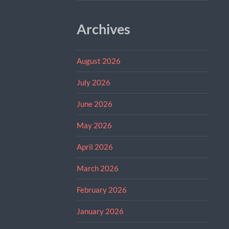
Archives
August 2026
July 2026
June 2026
May 2026
April 2026
March 2026
February 2026
January 2026