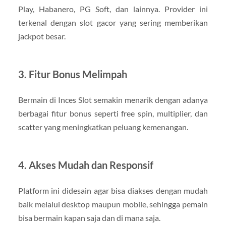
Play, Habanero, PG Soft, dan lainnya. Provider ini
terkenal dengan slot gacor yang sering memberikan
jackpot besar.
3. Fitur Bonus Melimpah
Bermain di Inces Slot semakin menarik dengan adanya
berbagai fitur bonus seperti free spin, multiplier, dan
scatter yang meningkatkan peluang kemenangan.
4. Akses Mudah dan Responsif
Platform ini didesain agar bisa diakses dengan mudah
baik melalui desktop maupun mobile, sehingga pemain
bisa bermain kapan saja dan di mana saja.