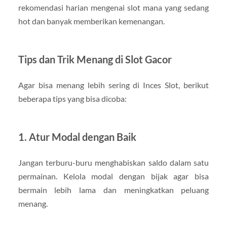
rekomendasi harian mengenai slot mana yang sedang
hot dan banyak memberikan kemenangan.
Tips dan Trik Menang di Slot Gacor
Agar bisa menang lebih sering di Inces Slot, berikut
beberapa tips yang bisa dicoba:
1. Atur Modal dengan Baik
Jangan terburu-buru menghabiskan saldo dalam satu
permainan. Kelola modal dengan bijak agar bisa
bermain lebih lama dan meningkatkan peluang
menang.