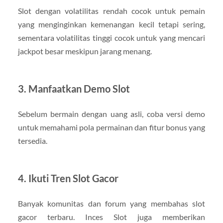
Slot dengan volatilitas rendah cocok untuk pemain
yang menginginkan kemenangan kecil tetapi sering,
sementara volatilitas tinggi cocok untuk yang mencari
jackpot besar meskipun jarang menang.
3. Manfaatkan Demo Slot
Sebelum bermain dengan uang asli, coba versi demo
untuk memahami pola permainan dan fitur bonus yang
tersedia.
4. Ikuti Tren Slot Gacor
Banyak komunitas dan forum yang membahas slot
gacor terbaru. Inces Slot juga memberikan