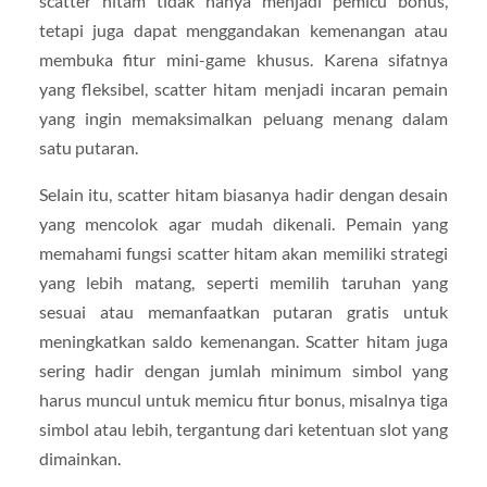
scatter hitam tidak hanya menjadi pemicu bonus,
tetapi juga dapat menggandakan kemenangan atau
membuka fitur mini-game khusus. Karena sifatnya
yang fleksibel, scatter hitam menjadi incaran pemain
yang ingin memaksimalkan peluang menang dalam
satu putaran.
Selain itu, scatter hitam biasanya hadir dengan desain
yang mencolok agar mudah dikenali. Pemain yang
memahami fungsi scatter hitam akan memiliki strategi
yang lebih matang, seperti memilih taruhan yang
sesuai atau memanfaatkan putaran gratis untuk
meningkatkan saldo kemenangan. Scatter hitam juga
sering hadir dengan jumlah minimum simbol yang
harus muncul untuk memicu fitur bonus, misalnya tiga
simbol atau lebih, tergantung dari ketentuan slot yang
dimainkan.