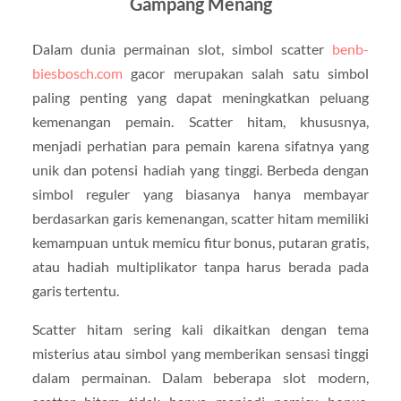
Gampang Menang
Dalam dunia permainan slot, simbol scatter
benb-
biesbosch.com
gacor merupakan salah satu simbol
paling penting yang dapat meningkatkan peluang
kemenangan pemain. Scatter hitam, khususnya,
menjadi perhatian para pemain karena sifatnya yang
unik dan potensi hadiah yang tinggi. Berbeda dengan
simbol reguler yang biasanya hanya membayar
berdasarkan garis kemenangan, scatter hitam memiliki
kemampuan untuk memicu fitur bonus, putaran gratis,
atau hadiah multiplikator tanpa harus berada pada
garis tertentu.
Scatter hitam sering kali dikaitkan dengan tema
misterius atau simbol yang memberikan sensasi tinggi
dalam permainan. Dalam beberapa slot modern,