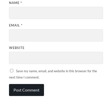
NAME
*
EMAIL
*
WEBSITE
Save my name, email, and website in this browser for the
next time I comment.