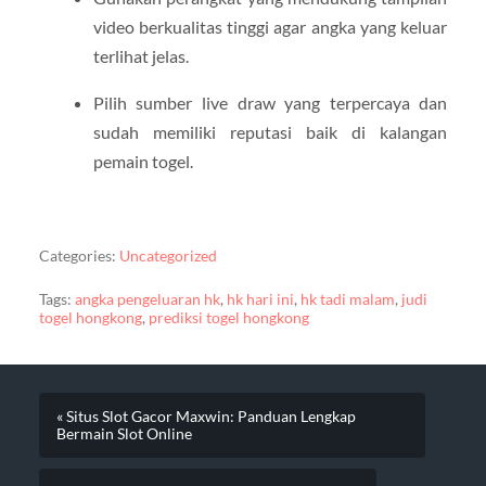
video berkualitas tinggi agar angka yang keluar
terlihat jelas.
Pilih sumber live draw yang terpercaya dan
sudah memiliki reputasi baik di kalangan
pemain togel.
Categories:
Uncategorized
Tags:
angka pengeluaran hk
,
hk hari ini
,
hk tadi malam
,
judi
togel hongkong
,
prediksi togel hongkong
« Situs Slot Gacor Maxwin: Panduan Lengkap
Bermain Slot Online