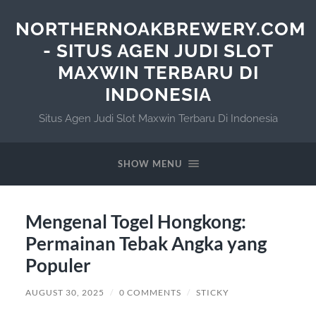
NORTHERNOAKBREWERY.COM
- SITUS AGEN JUDI SLOT
MAXWIN TERBARU DI
INDONESIA
Situs Agen Judi Slot Maxwin Terbaru Di Indonesia
SHOW MENU
Mengenal Togel Hongkong:
Permainan Tebak Angka yang
Populer
AUGUST 30, 2025
/
0 COMMENTS
/
STICKY