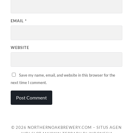
EMAIL
*
WEBSITE
Save my name, email, and website in this browser for the
next time I comment.
© 2026
NORTHERNOAKBREWERY.COM – SITUS AGEN