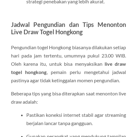
strategi penebakan yang lebih akurat.
Jadwal Pengundian dan Tips Menonton
Live Draw Togel Hongkong
Pengundian togel Hongkong biasanya dilakukan setiap
hari pada jam tertentu, umumnya pukul 23.00 WIB.
Oleh karena itu, untuk bisa menyaksikan
live draw
togel hongkong
, pemain perlu mengetahui jadwal
pastinya agar tidak ketinggalan momen pengundian.
Beberapa tips yang bisa diterapkan saat menonton live
draw adalah:
Pastikan koneksi internet stabil agar streaming
berjalan lancar tanpa gangguan.
Gunakan perangkat yang mendukung tampilan