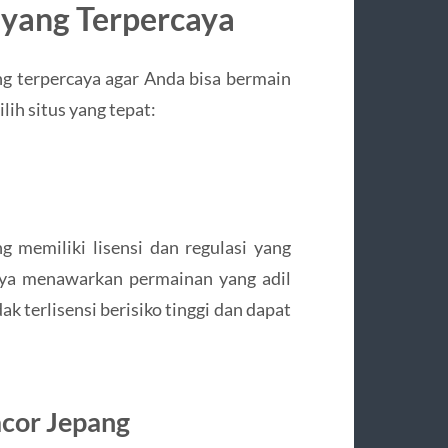
 yang Terpercaya
g terpercaya agar Anda bisa bermain
ih situs yang tepat:
g memiliki lisensi dan regulasi yang
sanya menawarkan permainan yang adil
k terlisensi berisiko tinggi dan dapat
acor Jepang