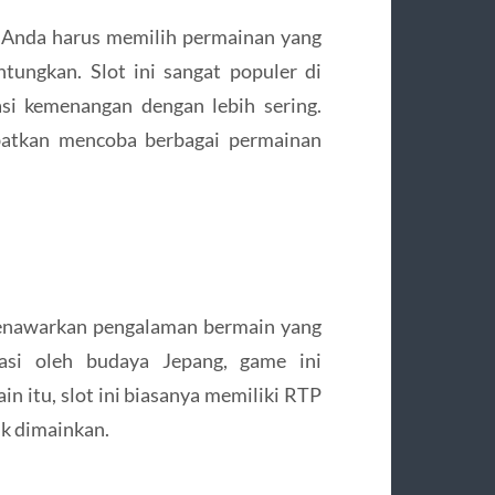
 Anda harus memilih permainan yang
ungkan. Slot ini sangat populer di
si kemenangan dengan lebih sering.
batkan mencoba berbagai permainan
.
nawarkan pengalaman bermain yang
rasi oleh budaya Jepang, game ini
n itu, slot ini biasanya memiliki RTP
k dimainkan.