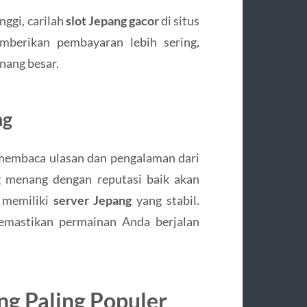
nggi, carilah
slot Jepang gacor
di situs
berikan pembayaran lebih sering,
nang besar.
ng
n membaca ulasan dan pengalaman dari
menang dengan reputasi baik akan
 memiliki
server Jepang
yang stabil.
emastikan permainan Anda berjalan
ang Paling Populer