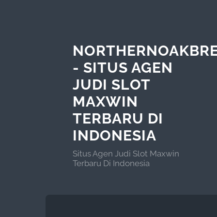
NORTHERNOAKBR
- SITUS AGEN
JUDI SLOT
MAXWIN
TERBARU DI
INDONESIA
Situs Agen Judi Slot Maxwin
Terbaru Di Indonesia