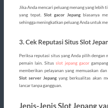
Jika Anda mencari peluang menang yang lebih ti
yang tepat.
Slot gacor Jepang
biasanya mem
sehingga meningkatkan peluang Anda untuk me
3.
Cek Reputasi Situs Slot Jepa
Periksa reputasi situs yang Anda pilih denga
pemain lain. Situs
slot jepang gacor
gampang 
memberikan pelayanan yang memuaskan dan
Slot server Jepang
yang berkualitas akan m
lancar tanpa gangguan.
Jenis-Jenis Slot Jepang y