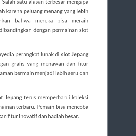
: Salah satu alasan terbesar mengapa
ah karena peluang menang yang lebih
orkan bahwa mereka bisa meraih
dibandingkan dengan permainan slot
nyedia perangkat lunak di
slot Jepang
an grafis yang menawan dan fitur
aman bermain menjadi lebih seru dan
ot Jepang
terus memperbarui koleksi
mainan terbaru. Pemain bisa mencoba
 fitur inovatif dan hadiah besar.