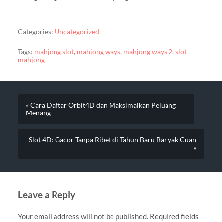
Categories:
Uncategorized
Tags:
mahjong slot
,
mahjong ways
,
mahjong ways 2
,
slot
mahjong
« Cara Daftar Orbit4D dan Maksimalkan Peluang
Menang
Slot 4D: Gacor Tanpa Ribet di Tahun Baru Banyak Cuan
»
Leave a Reply
Your email address will not be published.
Required fields