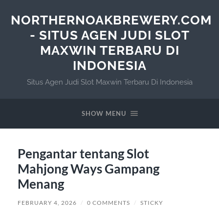
NORTHERNOAKBREWERY.COM
- SITUS AGEN JUDI SLOT
MAXWIN TERBARU DI
INDONESIA
Situs Agen Judi Slot Maxwin Terbaru Di Indonesia
SHOW MENU
Pengantar tentang Slot
Mahjong Ways Gampang
Menang
FEBRUARY 4, 2026
/
0 COMMENTS
/
STICKY