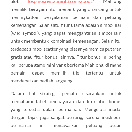
Slot
lospinosrestaurant3.com/about/
Mahjong
memiliki beragam fitur menarik yang dirancang untuk
meningkatkan pengalaman bermain dan peluang
kemenangan. Salah satu fitur utama adalah simbol liar
(wild symbol), yang dapat menggantikan simbol lain
untuk membentuk kombinasi kemenangan. Selain itu,
terdapat simbol scatter yang biasanya memicu putaran
gratis atau fitur bonus lainnya. Fitur bonus ini sering
kali berupa game mini yang bertema Mahjong, di mana
pemain dapat memilih tile tertentu untuk
mendapatkan hadiah langsung.
Dalam hal strategi, pemain disarankan untuk
memahami tabel pembayaran dan fitur-fitur bonus
yang tersedia dalam permainan. Mengelola modal
dengan bijak juga sangat penting, karena meskipun
permainan ini menawarkan peluang besar,