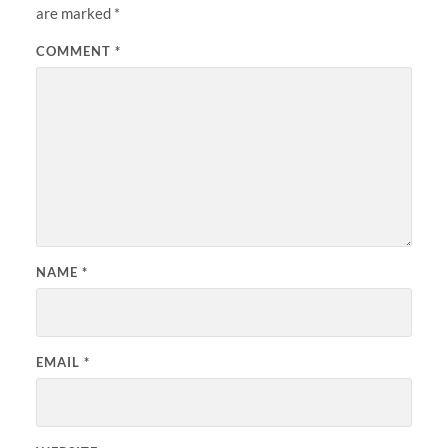
are marked
*
COMMENT
*
NAME
*
EMAIL
*