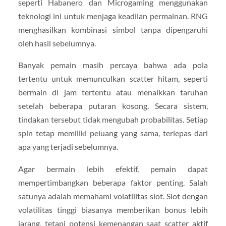
seperti
Habanero
dan
Microgaming
menggunakan
teknologi ini untuk menjaga keadilan permainan. RNG
menghasilkan kombinasi simbol tanpa dipengaruhi
oleh hasil sebelumnya.
Banyak pemain masih percaya bahwa ada pola
tertentu untuk memunculkan scatter hitam, seperti
bermain di jam tertentu atau menaikkan taruhan
setelah beberapa putaran kosong. Secara sistem,
tindakan tersebut tidak mengubah probabilitas. Setiap
spin tetap memiliki peluang yang sama, terlepas dari
apa yang terjadi sebelumnya.
Agar bermain lebih efektif, pemain dapat
mempertimbangkan beberapa faktor penting. Salah
satunya adalah memahami volatilitas slot. Slot dengan
volatilitas tinggi biasanya memberikan bonus lebih
jarang, tetapi potensi kemenangan saat scatter aktif