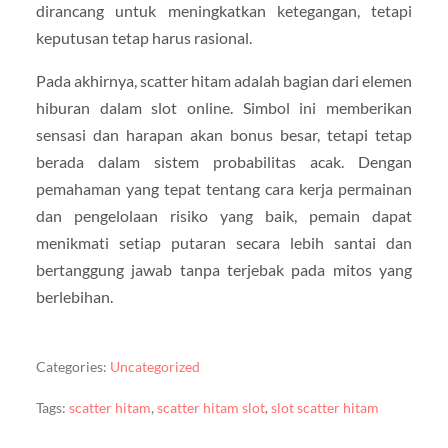
dirancang untuk meningkatkan ketegangan, tetapi
keputusan tetap harus rasional.
Pada akhirnya, scatter hitam adalah bagian dari elemen
hiburan dalam slot online. Simbol ini memberikan
sensasi dan harapan akan bonus besar, tetapi tetap
berada dalam sistem probabilitas acak. Dengan
pemahaman yang tepat tentang cara kerja permainan
dan pengelolaan risiko yang baik, pemain dapat
menikmati setiap putaran secara lebih santai dan
bertanggung jawab tanpa terjebak pada mitos yang
berlebihan.
Categories:
Uncategorized
Tags:
scatter hitam
,
scatter hitam slot
,
slot scatter hitam