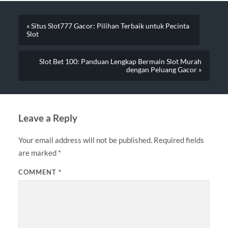
« Situs Slot777 Gacor: Pilihan Terbaik untuk Pecinta
Slot
Slot Bet 100: Panduan Lengkap Bermain Slot Murah
dengan Peluang Gacor »
Leave a Reply
Your email address will not be published.
Required fields
are marked
*
COMMENT
*