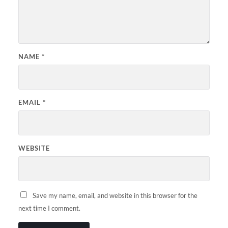
NAME
*
EMAIL
*
WEBSITE
Save my name, email, and website in this browser for the
next time I comment.