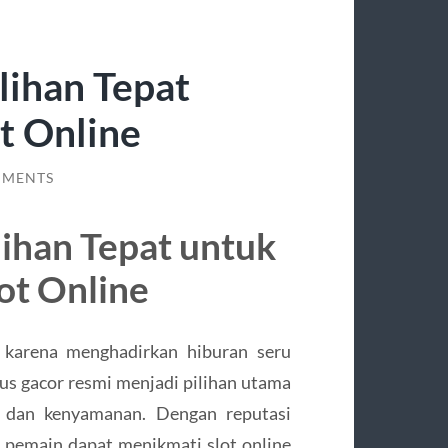
lihan Tepat
t Online
MMENTS
lihan Tepat untuk
ot Online
t karena menghadirkan hiburan seru
tus gacor resmi menjadi pilihan utama
dan kenyamanan. Dengan reputasi
, pemain dapat menikmati slot online