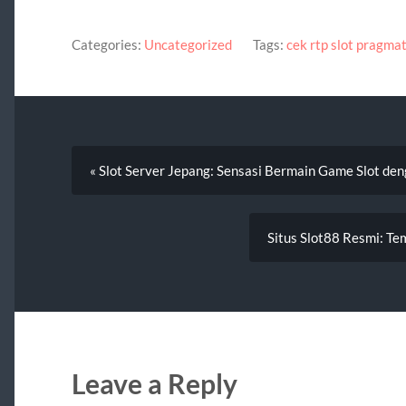
Categories:
Uncategorized
Tags:
cek rtp slot pragmat
« Slot Server Jepang: Sensasi Bermain Game Slot de
Situs Slot88 Resmi: Te
Leave a Reply