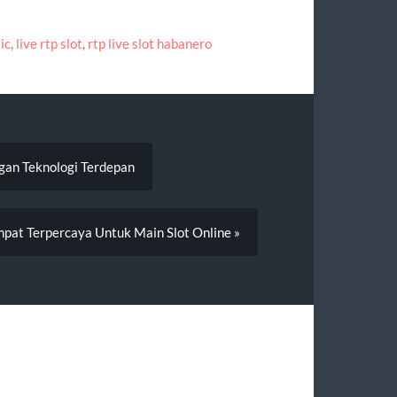
ic
,
live rtp slot
,
rtp live slot habanero
ngan Teknologi Terdepan
mpat Terpercaya Untuk Main Slot Online »