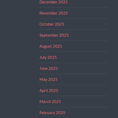
December 2025
November 2025
October 2025
September 2025
August 2025
July 2025
June 2025
May 2025
April 2025
March 2025
February 2025