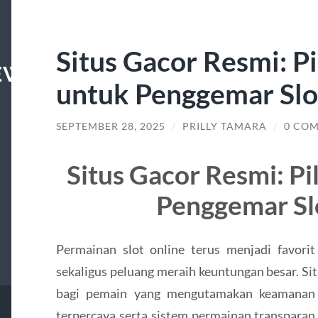
Situs Gacor Resmi: Pi
EWERY.COM
untuk Penggemar Slo
SEPTEMBER 28, 2025
/
PRILLY TAMARA
/
0 CO
Situs Gacor Resmi: Pi
Penggemar Sl
Permainan slot online terus menjadi favori
sekaligus peluang meraih keuntungan besar. Si
bagi pemain yang mengutamakan keamanan 
terpercaya serta sistem permainan transparan