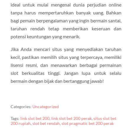
ideal untuk mulai mengenal dunia perjudian online
tanpa harus mempertaruhkan banyak uang. Bahkan
bagi pemain berpengalaman yang ingin bermain santai,
taruhan rendah tetap memberikan keseruan dan
potensi keuntungan yang menarik.
Jika Anda mencari situs yang menyediakan taruhan
kecil, pastikan memilih situs yang terpercaya, memiliki
lisensi resmi, dan menawarkan berbagai permainan
slot berkualitas tinggi. Jangan lupa untuk selalu
bermain dengan bijak dan bertanggung jawab!
Categories:
Uncategorized
Tags:
link slot bet 200
,
link slot bet 200 perak
,
situs slot bet
200 rupiah
,
slot bet rendah
,
slot pragmatic bet 200 perak