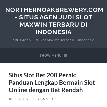
NORTHERNOAKBREWERY.COM
- SITUS AGEN JUDI SLOT
MAXWIN TERBARU DI
INDONESIA
Situs Agen Judi Slot Maxwin Terbaru Di Indonesia
SHOW MENU
Situs Slot Bet 200 Perak:
Panduan Lengkap Bermain Slot
Online dengan Bet Rendah
JUNE 26, 2025
/
0 COMMENTS