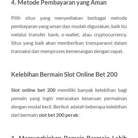
4. Metode Pembayaran yang Aman
Pilih situs yang menyediakan berbagai metode
pembayaran yang aman dan mudah digunakan, baik itu
melalui transfer bank, e-wallet, atau cryptocurrency.
Situs yang baik akan memberikan transparansi dalam
transaksi dan memproses kemenangan dengan cepat.
Kelebihan Bermain Slot Online Bet 200
Slot online bet 200
memiliki banyak kelebihan bagi
pemain yang ingin merasakan keseruan permainan
dengan modal kecil. Berikut adalah beberapa kelebihan
dari bermain
slot bet 200 perak
:
1. Memungkinkan Pemain Bermain Lebih