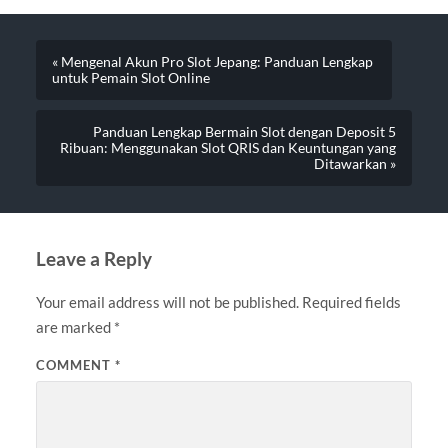
« Mengenal Akun Pro Slot Jepang: Panduan Lengkap
untuk Pemain Slot Online
Panduan Lengkap Bermain Slot dengan Deposit 5
Ribuan: Menggunakan Slot QRIS dan Keuntungan yang
Ditawarkan »
Leave a Reply
Your email address will not be published.
Required fields
are marked
*
COMMENT
*