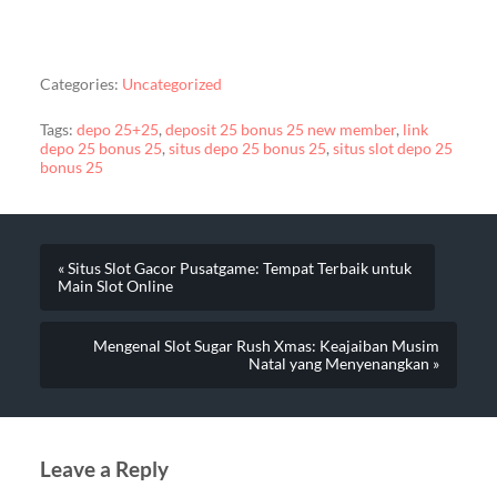
Categories:
Uncategorized
Tags:
depo 25+25
,
deposit 25 bonus 25 new member
,
link
depo 25 bonus 25
,
situs depo 25 bonus 25
,
situs slot depo 25
bonus 25
« Situs Slot Gacor Pusatgame: Tempat Terbaik untuk
Main Slot Online
Mengenal Slot Sugar Rush Xmas: Keajaiban Musim
Natal yang Menyenangkan »
Leave a Reply