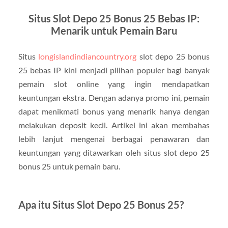
Situs Slot Depo 25 Bonus 25 Bebas IP:
Menarik untuk Pemain Baru
Situs
longislandindiancountry.org
slot depo 25 bonus
25 bebas IP kini menjadi pilihan populer bagi banyak
pemain slot online yang ingin mendapatkan
keuntungan ekstra. Dengan adanya promo ini, pemain
dapat menikmati bonus yang menarik hanya dengan
melakukan deposit kecil. Artikel ini akan membahas
lebih lanjut mengenai berbagai penawaran dan
keuntungan yang ditawarkan oleh situs slot depo 25
bonus 25 untuk pemain baru.
Apa itu Situs Slot Depo 25 Bonus 25?