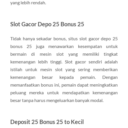
yang lebih rendah.
Slot Gacor Depo 25 Bonus 25
Tidak hanya sekadar bonus, situs slot gacor depo 25
bonus 25 juga menawarkan kesempatan untuk
bermain di mesin slot yang memiliki tingkat
kemenangan lebih tinggi. Slot gacor sendiri adalah
istilah untuk mesin slot yang sering memberikan
kemenangan besar kepada pemain. Dengan
memanfaatkan bonus ini, pemain dapat meningkatkan
peluang mereka untuk mendapatkan kemenangan
besar tanpa harus mengeluarkan banyak modal.
Deposit 25 Bonus 25 to Kecil