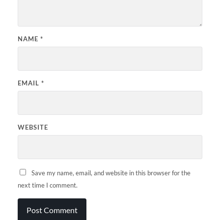
NAME
*
EMAIL
*
WEBSITE
Save my name, email, and website in this browser for the
next time I comment.