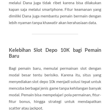
melalui Dana juga tidak ribet karena bisa dilakukan
kapan saja melalui smartphone. Fitur keamanan yang
dimiliki Dana juga membantu pemain bermain dengan
lebih nyaman tanpa khawatir akan kerahasiaan data.
Kelebihan Slot Depo 10K bagi Pemain
Baru
Bagi pemain baru, memulai permainan slot dengan
modal besar tentu berisiko. Karena itu, situs yang
menyediakan slot depo 10k menjadi solusi tepat untuk
mencoba berbagai jenis game tanpa kehilangan banyak
modal. Pemain bisa mempelajari pola permainan, fitur-
fitur bonus, hingga strategi untuk mendapatkan
scatter atau jackpot.