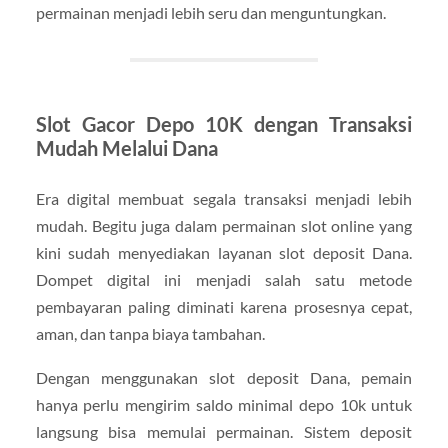
permainan menjadi lebih seru dan menguntungkan.
Slot Gacor Depo 10K dengan Transaksi
Mudah Melalui Dana
Era digital membuat segala transaksi menjadi lebih
mudah. Begitu juga dalam permainan slot online yang
kini sudah menyediakan layanan slot deposit Dana.
Dompet digital ini menjadi salah satu metode
pembayaran paling diminati karena prosesnya cepat,
aman, dan tanpa biaya tambahan.
Dengan menggunakan slot deposit Dana, pemain
hanya perlu mengirim saldo minimal depo 10k untuk
langsung bisa memulai permainan. Sistem deposit