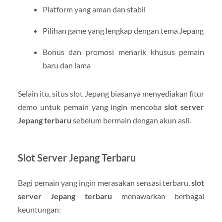
Platform yang aman dan stabil
Pilihan game yang lengkap dengan tema Jepang
Bonus dan promosi menarik khusus pemain
baru dan lama
Selain itu, situs slot Jepang biasanya menyediakan fitur
demo untuk pemain yang ingin mencoba
slot server
Jepang terbaru
sebelum bermain dengan akun asli.
Slot Server Jepang Terbaru
Bagi pemain yang ingin merasakan sensasi terbaru,
slot
server Jepang terbaru
menawarkan berbagai
keuntungan: