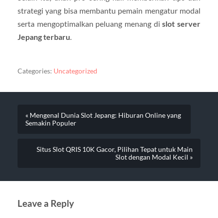
strategi yang bisa membantu pemain mengatur modal
serta mengoptimalkan peluang menang di
slot server
Jepang terbaru
.
Categories:
Uncategorized
« Mengenal Dunia Slot Jepang: Hiburan Online yang
Semakin Populer
Situs Slot QRIS 10K Gacor, Pilihan Tepat untuk Main
Slot dengan Modal Kecil »
Leave a Reply