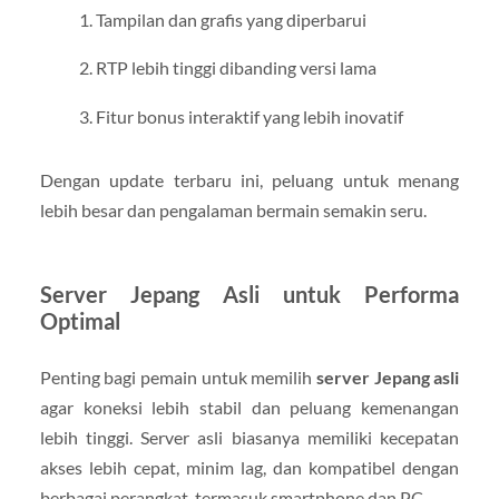
Tampilan dan grafis yang diperbarui
RTP lebih tinggi dibanding versi lama
Fitur bonus interaktif yang lebih inovatif
Dengan update terbaru ini, peluang untuk menang
lebih besar dan pengalaman bermain semakin seru.
Server Jepang Asli untuk Performa
Optimal
Penting bagi pemain untuk memilih
server Jepang asli
agar koneksi lebih stabil dan peluang kemenangan
lebih tinggi. Server asli biasanya memiliki kecepatan
akses lebih cepat, minim lag, dan kompatibel dengan
berbagai perangkat, termasuk smartphone dan PC.