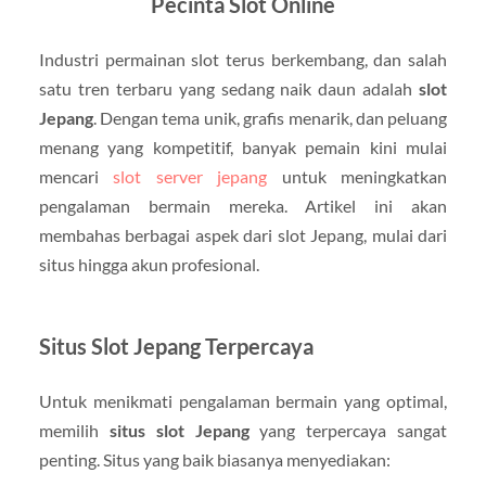
Pecinta Slot Online
Industri permainan slot terus berkembang, dan salah
satu tren terbaru yang sedang naik daun adalah
slot
Jepang
. Dengan tema unik, grafis menarik, dan peluang
menang yang kompetitif, banyak pemain kini mulai
mencari
slot server jepang
untuk meningkatkan
pengalaman bermain mereka. Artikel ini akan
membahas berbagai aspek dari slot Jepang, mulai dari
situs hingga akun profesional.
Situs Slot Jepang Terpercaya
Untuk menikmati pengalaman bermain yang optimal,
memilih
situs slot Jepang
yang terpercaya sangat
penting. Situs yang baik biasanya menyediakan: