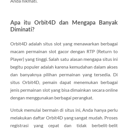
Anda nikmati.
Apa itu Orbit4D dan Mengapa Banyak
Diminati?
Orbit4D adalah situs slot yang menawarkan berbagai
macam permainan slot gacor dengan RTP (Return to
Player) yang tinggi. Salah satu alasan mengapa situs ini
begitu populer adalah karena kemudahan dalam akses
dan banyaknya pilihan permainan yang tersedia. Di
situs Orbit4D, pemain dapat menemukan berbagai
jenis permainan slot yang bisa dimainkan secara online
dengan menggunakan berbagai perangkat.
Untuk memulai bermain di situs ini, Anda hanya perlu
melakukan daftar Orbit4D yang sangat mudah. Proses
registrasi yang cepat dan tidak berbelit-belit