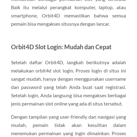
Baik itu melalui perangkat komputer, laptop, atau
smartphone, Orbit4D memastikan bahwa semua
pemain bisa mengakses situsnya dengan lancar.
Orbit4D Slot Login: Mudah dan Cepat
Setelah daftar Orbit4D, langkah berikutnya adalah
melakukan orbit4d slot login. Proses login di situs ini
sangat mudah, hanya dengan menggunakan username
dan password yang telah Anda buat saat registrasi.
Setelah login, Anda langsung bisa mengakses berbagai
jenis permainan slot online yang ada di situs tersebut.
Dengan tampilan yang user-friendly dan navigasi yang
mudah, pemain tidak akan kesulitan dalam
menemukan permainan yang ingin dimainkan. Proses