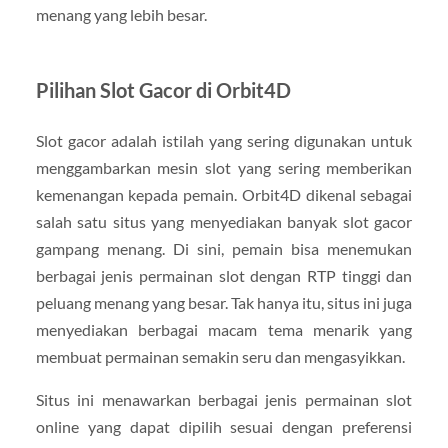
menang yang lebih besar.
Pilihan Slot Gacor di Orbit4D
Slot gacor adalah istilah yang sering digunakan untuk
menggambarkan mesin slot yang sering memberikan
kemenangan kepada pemain. Orbit4D dikenal sebagai
salah satu situs yang menyediakan banyak slot gacor
gampang menang. Di sini, pemain bisa menemukan
berbagai jenis permainan slot dengan RTP tinggi dan
peluang menang yang besar. Tak hanya itu, situs ini juga
menyediakan berbagai macam tema menarik yang
membuat permainan semakin seru dan mengasyikkan.
Situs ini menawarkan berbagai jenis permainan slot
online yang dapat dipilih sesuai dengan preferensi