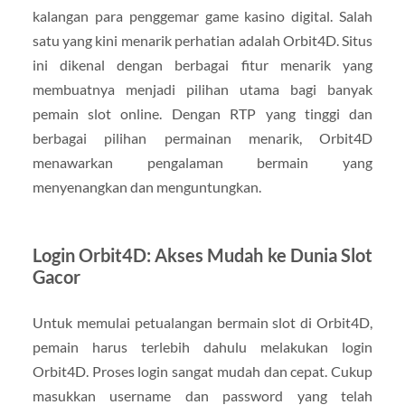
kalangan para penggemar game kasino digital. Salah
satu yang kini menarik perhatian adalah Orbit4D. Situs
ini dikenal dengan berbagai fitur menarik yang
membuatnya menjadi pilihan utama bagi banyak
pemain slot online. Dengan RTP yang tinggi dan
berbagai pilihan permainan menarik, Orbit4D
menawarkan pengalaman bermain yang
menyenangkan dan menguntungkan.
Login Orbit4D: Akses Mudah ke Dunia Slot
Gacor
Untuk memulai petualangan bermain slot di Orbit4D,
pemain harus terlebih dahulu melakukan login
Orbit4D. Proses login sangat mudah dan cepat. Cukup
masukkan username dan password yang telah