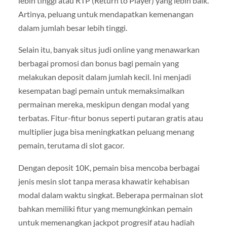
lebih tinggi atau RTP (Return to Player) yang lebih baik.
Artinya, peluang untuk mendapatkan kemenangan
dalam jumlah besar lebih tinggi.
Selain itu, banyak situs judi online yang menawarkan
berbagai promosi dan bonus bagi pemain yang
melakukan deposit dalam jumlah kecil. Ini menjadi
kesempatan bagi pemain untuk memaksimalkan
permainan mereka, meskipun dengan modal yang
terbatas. Fitur-fitur bonus seperti putaran gratis atau
multiplier juga bisa meningkatkan peluang menang
pemain, terutama di slot gacor.
Dengan deposit 10K, pemain bisa mencoba berbagai
jenis mesin slot tanpa merasa khawatir kehabisan
modal dalam waktu singkat. Beberapa permainan slot
bahkan memiliki fitur yang memungkinkan pemain
untuk memenangkan jackpot progresif atau hadiah