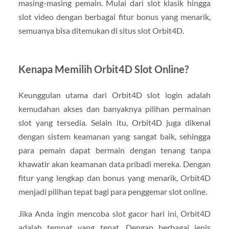
masing-masing pemain. Mulai dari slot klasik hingga
slot video dengan berbagai fitur bonus yang menarik,
semuanya bisa ditemukan di situs slot Orbit4D.
Kenapa Memilih Orbit4D Slot Online?
Keunggulan utama dari Orbit4D slot login adalah
kemudahan akses dan banyaknya pilihan permainan
slot yang tersedia. Selain itu, Orbit4D juga dikenal
dengan sistem keamanan yang sangat baik, sehingga
para pemain dapat bermain dengan tenang tanpa
khawatir akan keamanan data pribadi mereka. Dengan
fitur yang lengkap dan bonus yang menarik, Orbit4D
menjadi pilihan tepat bagi para penggemar slot online.
Jika Anda ingin mencoba slot gacor hari ini, Orbit4D
adalah tempat yang tepat. Dengan berbagai jenis