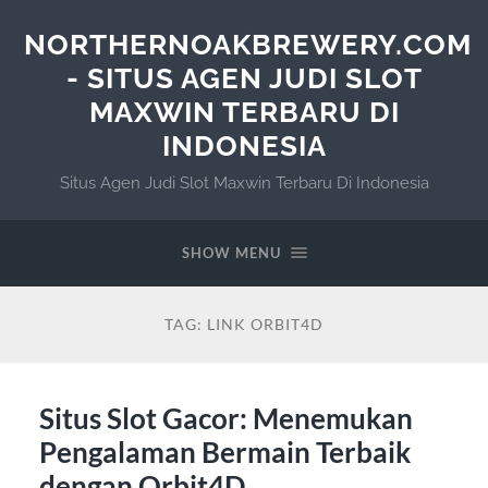
NORTHERNOAKBREWERY.COM
- SITUS AGEN JUDI SLOT
MAXWIN TERBARU DI
INDONESIA
Situs Agen Judi Slot Maxwin Terbaru Di Indonesia
SHOW MENU
TAG:
LINK ORBIT4D
Situs Slot Gacor: Menemukan
Pengalaman Bermain Terbaik
dengan Orbit4D