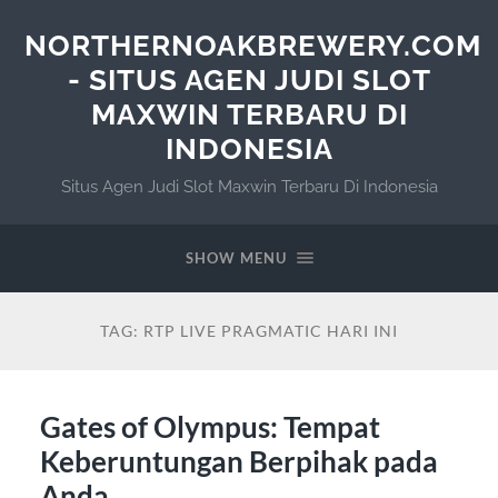
NORTHERNOAKBREWERY.COM
- SITUS AGEN JUDI SLOT
MAXWIN TERBARU DI
INDONESIA
Situs Agen Judi Slot Maxwin Terbaru Di Indonesia
SHOW MENU
TAG:
RTP LIVE PRAGMATIC HARI INI
Gates of Olympus: Tempat
Keberuntungan Berpihak pada
Anda