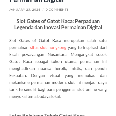
JANUARY 25, 2026
/
0 COMMENTS
Slot Gates of Gatot Kaca: Perpaduan
Legenda dan Inovasi Permainan Digital
Slot Gates of Gatot Kaca merupakan salah satu
permainan
situs slot hongkong
yang terinspirasi dari
kisah pewayangan Nusantara. Mengangkat sosok
Gatot Kaca sebagai tokoh utama, permainan ini
menghadirkan nuansa heroik, mistis, dan penuh
kekuatan. Dengan visual yang memukau dan
mekanisme permainan modern, slot ini menjadi daya
tarik tersendiri bagi para penggemar slot online yang
menyukai tema budaya lokal.
Latar Belakang Tokoh Gatot Kaca