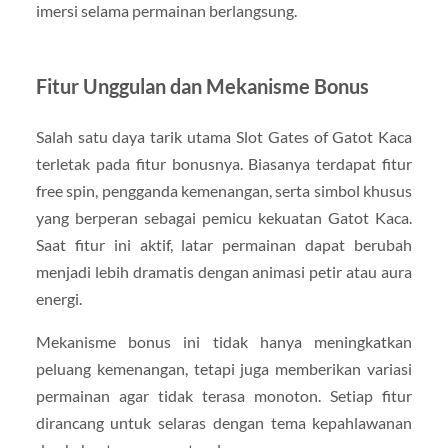
imersi selama permainan berlangsung.
Fitur Unggulan dan Mekanisme Bonus
Salah satu daya tarik utama Slot Gates of Gatot Kaca
terletak pada fitur bonusnya. Biasanya terdapat fitur
free spin, pengganda kemenangan, serta simbol khusus
yang berperan sebagai pemicu kekuatan Gatot Kaca.
Saat fitur ini aktif, latar permainan dapat berubah
menjadi lebih dramatis dengan animasi petir atau aura
energi.
Mekanisme bonus ini tidak hanya meningkatkan
peluang kemenangan, tetapi juga memberikan variasi
permainan agar tidak terasa monoton. Setiap fitur
dirancang untuk selaras dengan tema kepahlawanan