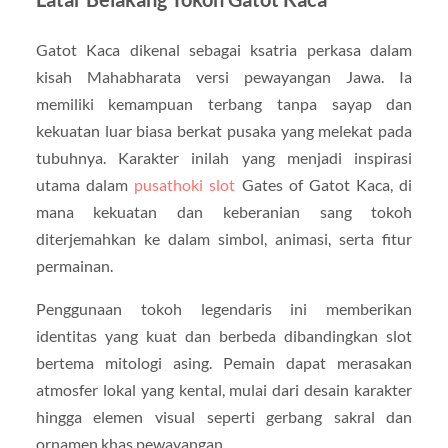
Gatot Kaca dikenal sebagai ksatria perkasa dalam
kisah Mahabharata versi pewayangan Jawa. Ia
memiliki kemampuan terbang tanpa sayap dan
kekuatan luar biasa berkat pusaka yang melekat pada
tubuhnya. Karakter inilah yang menjadi inspirasi
utama dalam
pusathoki slot
Gates of Gatot Kaca, di
mana kekuatan dan keberanian sang tokoh
diterjemahkan ke dalam simbol, animasi, serta fitur
permainan.
Penggunaan tokoh legendaris ini memberikan
identitas yang kuat dan berbeda dibandingkan slot
bertema mitologi asing. Pemain dapat merasakan
atmosfer lokal yang kental, mulai dari desain karakter
hingga elemen visual seperti gerbang sakral dan
ornamen khas pewayangan.