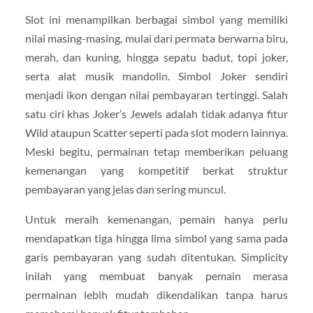
Slot ini menampilkan berbagai simbol yang memiliki
nilai masing-masing, mulai dari permata berwarna biru,
merah, dan kuning, hingga sepatu badut, topi joker,
serta alat musik mandolin. Simbol Joker sendiri
menjadi ikon dengan nilai pembayaran tertinggi. Salah
satu ciri khas Joker’s Jewels adalah tidak adanya fitur
Wild ataupun Scatter seperti pada slot modern lainnya.
Meski begitu, permainan tetap memberikan peluang
kemenangan yang kompetitif berkat struktur
pembayaran yang jelas dan sering muncul.
Untuk meraih kemenangan, pemain hanya perlu
mendapatkan tiga hingga lima simbol yang sama pada
garis pembayaran yang sudah ditentukan. Simplicity
inilah yang membuat banyak pemain merasa
permainan lebih mudah dikendalikan tanpa harus