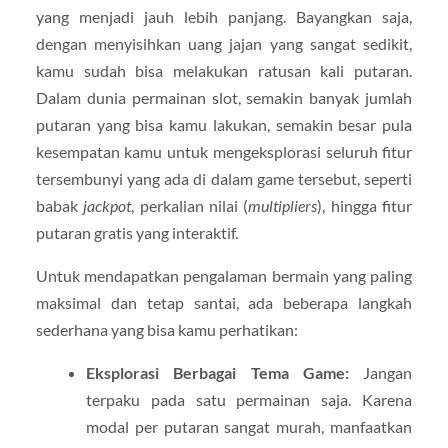
yang menjadi jauh lebih panjang. Bayangkan saja,
dengan menyisihkan uang jajan yang sangat sedikit,
kamu sudah bisa melakukan ratusan kali putaran.
Dalam dunia permainan slot, semakin banyak jumlah
putaran yang bisa kamu lakukan, semakin besar pula
kesempatan kamu untuk mengeksplorasi seluruh fitur
tersembunyi yang ada di dalam game tersebut, seperti
babak
jackpot
, perkalian nilai (
multipliers
), hingga fitur
putaran gratis yang interaktif.
Untuk mendapatkan pengalaman bermain yang paling
maksimal dan tetap santai, ada beberapa langkah
sederhana yang bisa kamu perhatikan:
Eksplorasi Berbagai Tema Game:
Jangan
terpaku pada satu permainan saja. Karena
modal per putaran sangat murah, manfaatkan