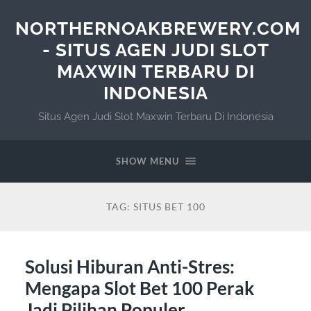
NORTHERNOAKBREWERY.COM
- SITUS AGEN JUDI SLOT
MAXWIN TERBARU DI
INDONESIA
Situs Agen Judi Slot Maxwin Terbaru Di Indonesia
SHOW MENU
TAG:
SITUS BET 100
Solusi Hiburan Anti-Stres:
Mengapa Slot Bet 100 Perak
Jadi Pilihan Populer