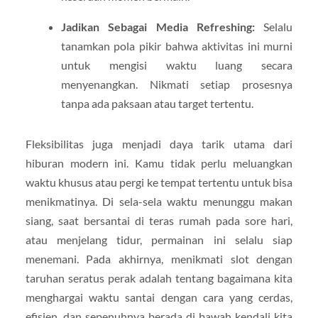
Jadikan Sebagai Media Refreshing:
Selalu
tanamkan pola pikir bahwa aktivitas ini murni
untuk mengisi waktu luang secara
menyenangkan. Nikmati setiap prosesnya
tanpa ada paksaan atau target tertentu.
Fleksibilitas juga menjadi daya tarik utama dari
hiburan modern ini. Kamu tidak perlu meluangkan
waktu khusus atau pergi ke tempat tertentu untuk bisa
menikmatinya. Di sela-sela waktu menunggu makan
siang, saat bersantai di teras rumah pada sore hari,
atau menjelang tidur, permainan ini selalu siap
menemani. Pada akhirnya, menikmati slot dengan
taruhan seratus perak adalah tentang bagaimana kita
menghargai waktu santai dengan cara yang cerdas,
efisien, dan sepenuhnya berada di bawah kendali kita