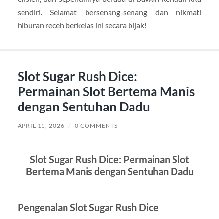
sendiri. Selamat bersenang-senang dan nikmati
hiburan receh berkelas ini secara bijak!
Slot Sugar Rush Dice:
Permainan Slot Bertema Manis
dengan Sentuhan Dadu
APRIL 15, 2026
/
0 COMMENTS
Slot Sugar Rush Dice: Permainan Slot
Bertema Manis dengan Sentuhan Dadu
Pengenalan Slot Sugar Rush Dice