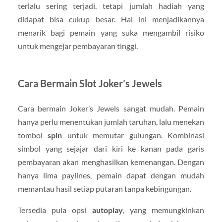
terlalu sering terjadi, tetapi jumlah hadiah yang
didapat bisa cukup besar. Hal ini menjadikannya
menarik bagi pemain yang suka mengambil risiko
untuk mengejar pembayaran tinggi.
Cara Bermain Slot Joker’s Jewels
Cara bermain Joker’s Jewels sangat mudah. Pemain
hanya perlu menentukan jumlah taruhan, lalu menekan
tombol
spin
untuk memutar gulungan. Kombinasi
simbol yang sejajar dari kiri ke kanan pada garis
pembayaran akan menghasilkan kemenangan. Dengan
hanya lima paylines, pemain dapat dengan mudah
memantau hasil setiap putaran tanpa kebingungan.
Tersedia pula opsi
autoplay
, yang memungkinkan