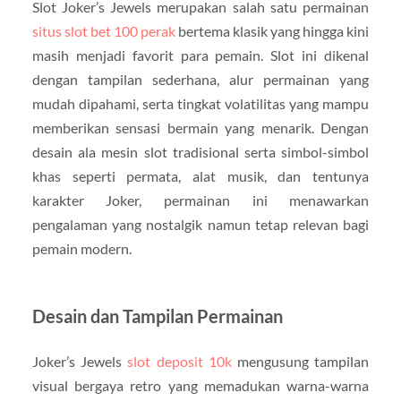
Slot Joker’s Jewels merupakan salah satu permainan
situs slot bet 100 perak
bertema klasik yang hingga kini
masih menjadi favorit para pemain. Slot ini dikenal
dengan tampilan sederhana, alur permainan yang
mudah dipahami, serta tingkat volatilitas yang mampu
memberikan sensasi bermain yang menarik. Dengan
desain ala mesin slot tradisional serta simbol-simbol
khas seperti permata, alat musik, dan tentunya
karakter Joker, permainan ini menawarkan
pengalaman yang nostalgik namun tetap relevan bagi
pemain modern.
Desain dan Tampilan Permainan
Joker’s Jewels
slot deposit 10k
mengusung tampilan
visual bergaya retro yang memadukan warna-warna