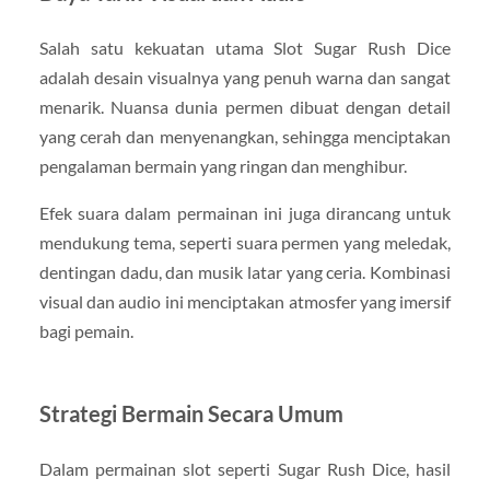
Salah satu kekuatan utama Slot Sugar Rush Dice
adalah desain visualnya yang penuh warna dan sangat
menarik. Nuansa dunia permen dibuat dengan detail
yang cerah dan menyenangkan, sehingga menciptakan
pengalaman bermain yang ringan dan menghibur.
Efek suara dalam permainan ini juga dirancang untuk
mendukung tema, seperti suara permen yang meledak,
dentingan dadu, dan musik latar yang ceria. Kombinasi
visual dan audio ini menciptakan atmosfer yang imersif
bagi pemain.
Strategi Bermain Secara Umum
Dalam permainan slot seperti Sugar Rush Dice, hasil