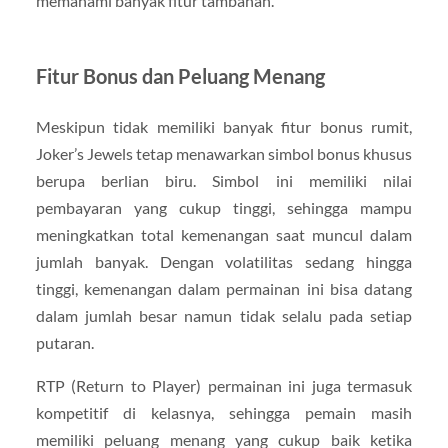
memahami banyak fitur tambahan.
Fitur Bonus dan Peluang Menang
Meskipun tidak memiliki banyak fitur bonus rumit,
Joker’s Jewels tetap menawarkan simbol bonus khusus
berupa berlian biru. Simbol ini memiliki nilai
pembayaran yang cukup tinggi, sehingga mampu
meningkatkan total kemenangan saat muncul dalam
jumlah banyak. Dengan volatilitas sedang hingga
tinggi, kemenangan dalam permainan ini bisa datang
dalam jumlah besar namun tidak selalu pada setiap
putaran.
RTP (Return to Player) permainan ini juga termasuk
kompetitif di kelasnya, sehingga pemain masih
memiliki peluang menang yang cukup baik ketika