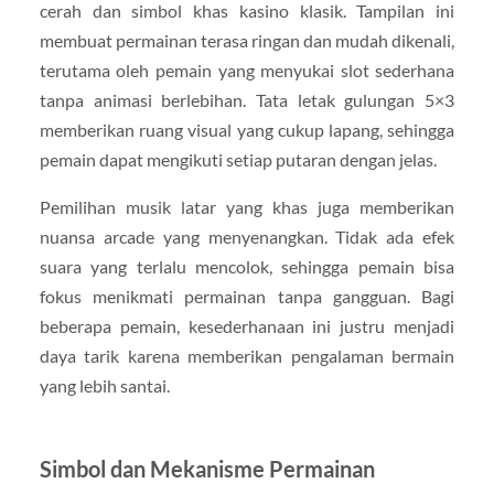
cerah dan simbol khas kasino klasik. Tampilan ini
membuat permainan terasa ringan dan mudah dikenali,
terutama oleh pemain yang menyukai slot sederhana
tanpa animasi berlebihan. Tata letak gulungan 5×3
memberikan ruang visual yang cukup lapang, sehingga
pemain dapat mengikuti setiap putaran dengan jelas.
Pemilihan musik latar yang khas juga memberikan
nuansa arcade yang menyenangkan. Tidak ada efek
suara yang terlalu mencolok, sehingga pemain bisa
fokus menikmati permainan tanpa gangguan. Bagi
beberapa pemain, kesederhanaan ini justru menjadi
daya tarik karena memberikan pengalaman bermain
yang lebih santai.
Simbol dan Mekanisme Permainan