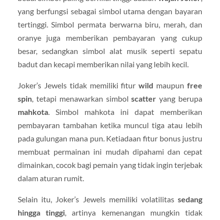
yang berfungsi sebagai simbol utama dengan bayaran
tertinggi. Simbol permata berwarna biru, merah, dan
oranye juga memberikan pembayaran yang cukup
besar, sedangkan simbol alat musik seperti sepatu
badut dan kecapi memberikan nilai yang lebih kecil.
Joker’s Jewels tidak memiliki fitur
wild
maupun
free
spin
, tetapi menawarkan simbol
scatter
yang berupa
mahkota
. Simbol mahkota ini dapat memberikan
pembayaran tambahan ketika muncul tiga atau lebih
pada gulungan mana pun. Ketiadaan fitur bonus justru
membuat permainan ini mudah dipahami dan cepat
dimainkan, cocok bagi pemain yang tidak ingin terjebak
dalam aturan rumit.
Selain itu, Joker’s Jewels memiliki volatilitas
sedang
hingga tinggi
, artinya kemenangan mungkin tidak