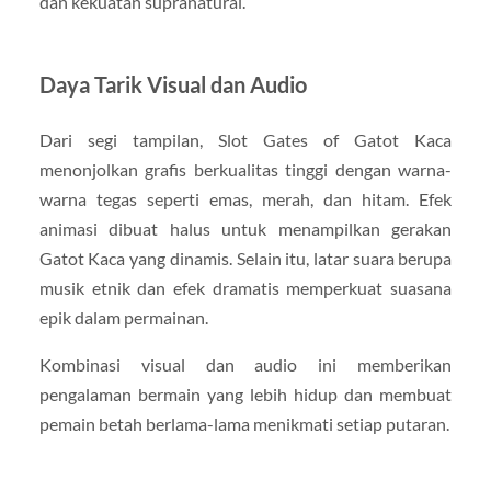
dan kekuatan supranatural.
Daya Tarik Visual dan Audio
Dari segi tampilan, Slot Gates of Gatot Kaca
menonjolkan grafis berkualitas tinggi dengan warna-
warna tegas seperti emas, merah, dan hitam. Efek
animasi dibuat halus untuk menampilkan gerakan
Gatot Kaca yang dinamis. Selain itu, latar suara berupa
musik etnik dan efek dramatis memperkuat suasana
epik dalam permainan.
Kombinasi visual dan audio ini memberikan
pengalaman bermain yang lebih hidup dan membuat
pemain betah berlama-lama menikmati setiap putaran.