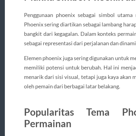
Penggunaan phoenix sebagai simbol utama 
Phoenix sering diartikan sebagai lambang har
bangkit dari kegagalan. Dalam konteks permaina
sebagai representasi dari perjalanan dan dinam
Elemen phoenix juga sering digunakan untuk m
memiliki potensi untuk berubah. Hal ini menja
menarik dari sisi visual, tetapi juga kaya akan
oleh pemain dari berbagai latar belakang.
Popularitas Tema Pho
Permainan