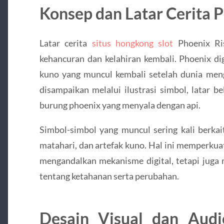
Konsep dan Latar Cerita P
Latar cerita
situs hongkong slot
Phoenix Ri
kehancuran dan kelahiran kembali. Phoenix d
kuno yang muncul kembali setelah dunia meng
disampaikan melalui ilustrasi simbol, latar be
burung phoenix yang menyala dengan api.
Simbol-simbol yang muncul sering kali berkai
matahari, dan artefak kuno. Hal ini memperku
mengandalkan mekanisme digital, tetapi juga 
tentang ketahanan serta perubahan.
Desain Visual dan Aud