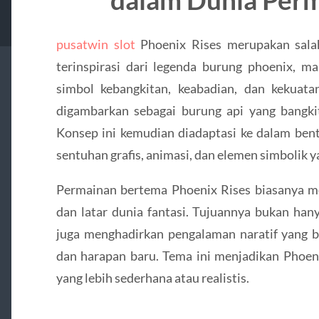
pusatwin slot
Phoenix Rises merupakan salah
terinspirasi dari legenda burung phoenix, ma
simbol kebangkitan, keabadian, dan kekuat
digambarkan sebagai burung api yang bangkit
Konsep ini kemudian diadaptasi ke dalam ben
sentuhan grafis, animasi, dan elemen simbolik y
Permainan bertema Phoenix Rises biasanya me
dan latar dunia fantasi. Tujuannya bukan han
juga menghadirkan pengalaman naratif yang b
dan harapan baru. Tema ini menjadikan Phoeni
yang lebih sederhana atau realistis.