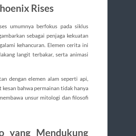
hoenix Rises
ses umumnya berfokus pada siklus
igambarkan sebagai penjaga kekuatan
alami kehancuran. Elemen cerita ini
lakang langit terbakar, serta animasi
tan dengan elemen alam seperti api,
at kesan bahwa permainan tidak hanya
membawa unsur mitologi dan filosofi
io yang Mendukung