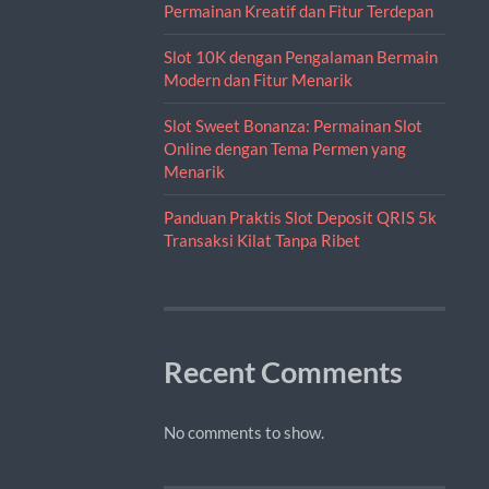
Permainan Kreatif dan Fitur Terdepan
Slot 10K dengan Pengalaman Bermain
Modern dan Fitur Menarik
Slot Sweet Bonanza: Permainan Slot
Online dengan Tema Permen yang
Menarik
Panduan Praktis Slot Deposit QRIS 5k
Transaksi Kilat Tanpa Ribet
Recent Comments
No comments to show.