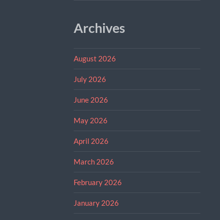
Archives
August 2026
July 2026
June 2026
May 2026
April 2026
March 2026
February 2026
January 2026