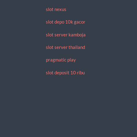
slot nexus
slot depo 10k gacor
slot server kamboja
slot server thailand
pragmatic play
slot deposit 10 ribu