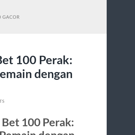
00 GACOR
Bet 100 Perak:
 Pemain dengan
TS
 Bet 100 Perak:
k Pemain dengan