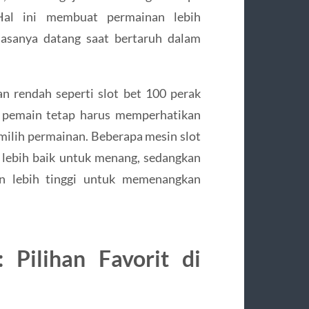
Hal ini membuat permainan lebih
asanya datang saat bertaruh dalam
n rendah seperti slot bet 100 perak
 pemain tetap harus memperhatikan
memilih permainan. Beberapa mesin slot
 lebih baik untuk menang, sedangkan
n lebih tinggi untuk memenangkan
 Pilihan Favorit di