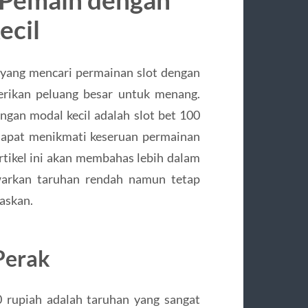
ecil
 yang mencari permainan slot dengan
rikan peluang besar untuk menang.
engan modal kecil adalah slot bet 100
dapat menikmati keseruan permainan
rtikel ini akan membahas lebih dalam
rkan taruhan rendah namun tetap
askan.
Perak
0 rupiah adalah taruhan yang sangat