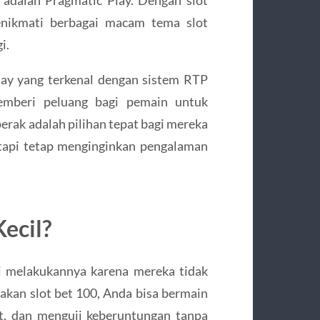
enikmati berbagai macam tema slot
i.
Play yang terkenal dengan sistem RTP
memberi peluang bagi pemain untuk
erak adalah pilihan tepat bagi mereka
tapi tetap menginginkan pengalaman
ecil?
li melakukannya karena mereka tidak
akan slot bet 100, Anda bisa bermain
ot, dan menguji keberuntungan tanpa