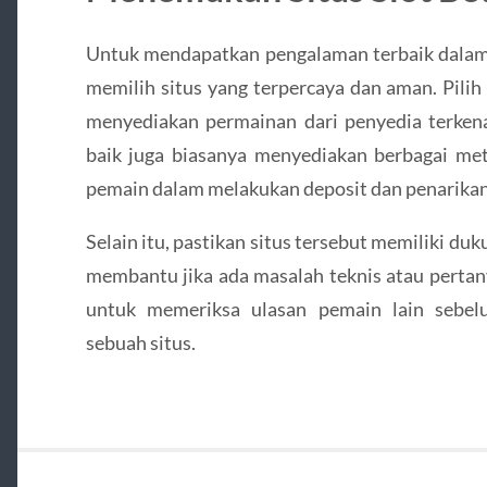
Untuk mendapatkan pengalaman terbaik dalam 
memilih situs yang terpercaya dan aman. Pilih 
menyediakan permainan dari penyedia terkenal
baik juga biasanya menyediakan berbagai 
pemain dalam melakukan deposit dan penarikan
Selain itu, pastikan situs tersebut memiliki d
membantu jika ada masalah teknis atau pertan
untuk memeriksa ulasan pemain lain sebe
sebuah situs.