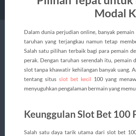
Modal K
Dalam dunia perjudian online, banyak pemain
taruhan yang terjangkau namun tetap membe
Salah satu pilihan terbaik bagi para pemain d
perak. Dengan taruhan serendah itu, pemain 
slot tanpa khawatir kehilangan banyak uang. A
tentang situs
slot bet kecil
100 yang menawa
menyuguhkan pengalaman bermain yang memu
Keunggulan Slot Bet 100 
Salah satu daya tarik utama dari slot bet 10