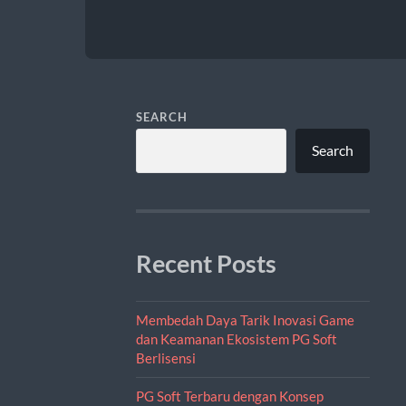
SEARCH
Search
Recent Posts
Membedah Daya Tarik Inovasi Game
dan Keamanan Ekosistem PG Soft
Berlisensi
PG Soft Terbaru dengan Konsep