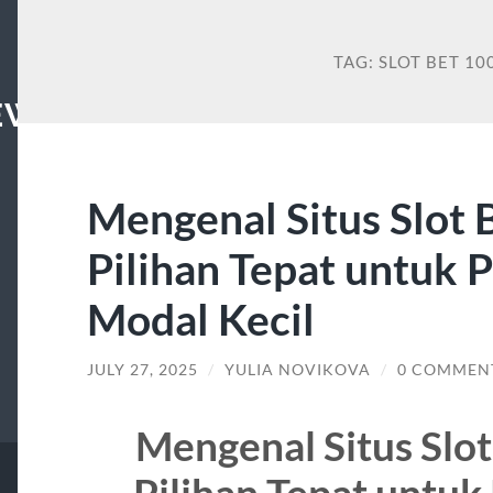
TAG:
SLOT BET 1
EWERY.COM
Mengenal Situs Slot 
Pilihan Tepat untuk
Modal Kecil
JULY 27, 2025
/
YULIA NOVIKOVA
/
0 COMMEN
Mengenal Situs Slot
Pilihan Tepat untu