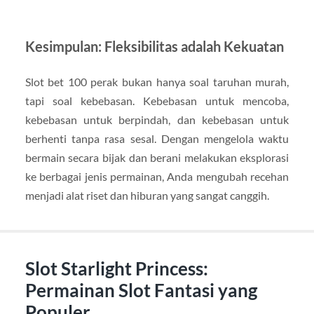
Kesimpulan: Fleksibilitas adalah Kekuatan
Slot bet 100 perak bukan hanya soal taruhan murah,
tapi soal kebebasan. Kebebasan untuk mencoba,
kebebasan untuk berpindah, dan kebebasan untuk
berhenti tanpa rasa sesal. Dengan mengelola waktu
bermain secara bijak dan berani melakukan eksplorasi
ke berbagai jenis permainan, Anda mengubah recehan
menjadi alat riset dan hiburan yang sangat canggih.
Slot Starlight Princess:
Permainan Slot Fantasi yang
Populer