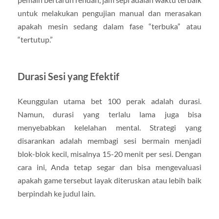
untuk melakukan pengujian manual dan merasakan
apakah mesin sedang dalam fase “terbuka” atau
“tertutup.”
Durasi Sesi yang Efektif
Keunggulan utama bet 100 perak adalah durasi.
Namun, durasi yang terlalu lama juga bisa
menyebabkan kelelahan mental. Strategi yang
disarankan adalah membagi sesi bermain menjadi
blok-blok kecil, misalnya 15-20 menit per sesi. Dengan
cara ini, Anda tetap segar dan bisa mengevaluasi
apakah game tersebut layak diteruskan atau lebih baik
berpindah ke judul lain.