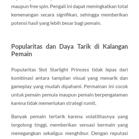
maupun free spin. Pengali ini dapat meningkatkan total
kemenangan secara signifikan, sehingga memberikan
potensi hasil yang lebih besar bagi pemain.
Popularitas dan Daya Tarik di Kalangan
Pemain
Popularitas Slot Starlight Princess tidak lepas dari
kombinasi antara tampilan visual yang menarik dan
gameplay yang mudah dipahami. Permainan ini cocok
untuk pemain pemula maupun pemain berpengalaman
karena tidak memerlukan strategi rumit.
Banyak pemain tertarik karena volatilitasnya yang
tergolong tinggi, memberikan sensasi bermain yang
menegangkan sekaligus menghibur. Dengan reputasi