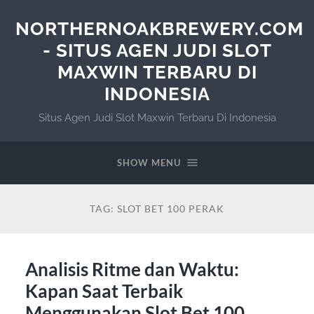
NORTHERNOAKBREWERY.COM
- SITUS AGEN JUDI SLOT
MAXWIN TERBARU DI
INDONESIA
Situs Agen Judi Slot Maxwin Terbaru Di Indonesia
SHOW MENU
TAG:
SLOT BET 100 PERAK
Analisis Ritme dan Waktu:
Kapan Saat Terbaik
Menggunakan Slot Bet 100