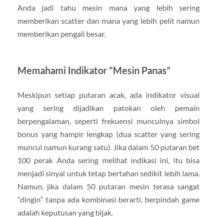
Anda jadi tahu mesin mana yang lebih sering
memberikan scatter dan mana yang lebih pelit namun
memberikan pengali besar.
Memahami Indikator “Mesin Panas”
Meskipun setiap putaran acak, ada indikator visual
yang sering dijadikan patokan oleh pemain
berpengalaman, seperti frekuensi munculnya simbol
bonus yang hampir lengkap (dua scatter yang sering
muncul namun kurang satu). Jika dalam 50 putaran bet
100 perak Anda sering melihat indikasi ini, itu bisa
menjadi sinyal untuk tetap bertahan sedikit lebih lama.
Namun, jika dalam 50 putaran mesin terasa sangat
“dingin” tanpa ada kombinasi berarti, berpindah game
adalah keputusan yang bijak.