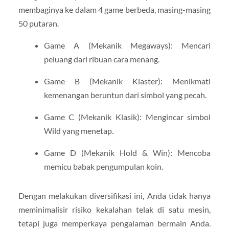
membaginya ke dalam 4 game berbeda, masing-masing
50 putaran.
Game A (Mekanik Megaways): Mencari
peluang dari ribuan cara menang.
Game B (Mekanik Klaster): Menikmati
kemenangan beruntun dari simbol yang pecah.
Game C (Mekanik Klasik): Mengincar simbol
Wild yang menetap.
Game D (Mekanik Hold & Win): Mencoba
memicu babak pengumpulan koin.
Dengan melakukan diversifikasi ini, Anda tidak hanya
meminimalisir risiko kekalahan telak di satu mesin,
tetapi juga memperkaya pengalaman bermain Anda.