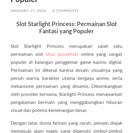
JANUARY 17, 2026
/
0 COMMENTS
Slot Starlight Princess: Permainan Slot
Fantasi yang Populer
Slot Starlight Princess merupakan salah satu
permainan slot
situs pusathoki
online yang sangat
populer di kalangan penggemar game kasino digital.
Permainan ini dikenal karena desain visualnya yang
penuh warna, karakter utama bergaya anime, serta
mekanisme permainan yang dinamis. Dikembangkan
oleh provider ternama, Starlight Princess menawarkan
pengalaman bermain yang menggabungkan hiburan
visual dan potensi kemenangan besar.
Dengan latar dunia fantasi yang cerah, pemain diajak
memasuki alam magis yang dipenuhi simbol-simbol