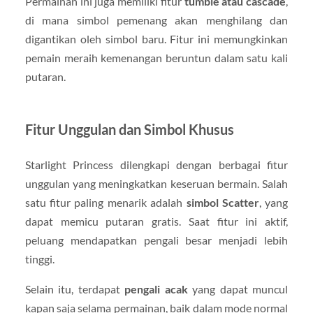
Permainan ini juga memiliki fitur
tumble atau cascade
,
di mana simbol pemenang akan menghilang dan
digantikan oleh simbol baru. Fitur ini memungkinkan
pemain meraih kemenangan beruntun dalam satu kali
putaran.
Fitur Unggulan dan Simbol Khusus
Starlight Princess dilengkapi dengan berbagai fitur
unggulan yang meningkatkan keseruan bermain. Salah
satu fitur paling menarik adalah
simbol Scatter
, yang
dapat memicu putaran gratis. Saat fitur ini aktif,
peluang mendapatkan pengali besar menjadi lebih
tinggi.
Selain itu, terdapat
pengali acak
yang dapat muncul
kapan saja selama permainan, baik dalam mode normal