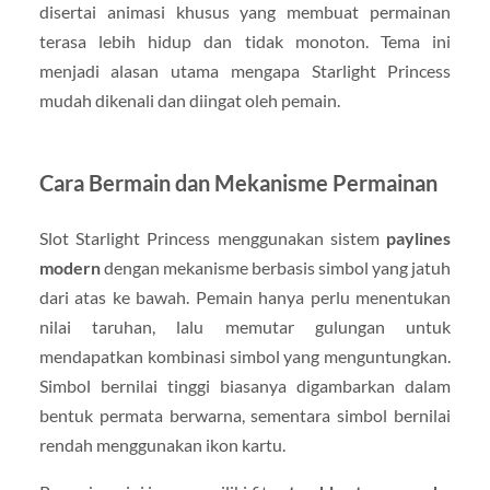
disertai animasi khusus yang membuat permainan
terasa lebih hidup dan tidak monoton. Tema ini
menjadi alasan utama mengapa Starlight Princess
mudah dikenali dan diingat oleh pemain.
Cara Bermain dan Mekanisme Permainan
Slot Starlight Princess menggunakan sistem
paylines
modern
dengan mekanisme berbasis simbol yang jatuh
dari atas ke bawah. Pemain hanya perlu menentukan
nilai taruhan, lalu memutar gulungan untuk
mendapatkan kombinasi simbol yang menguntungkan.
Simbol bernilai tinggi biasanya digambarkan dalam
bentuk permata berwarna, sementara simbol bernilai
rendah menggunakan ikon kartu.