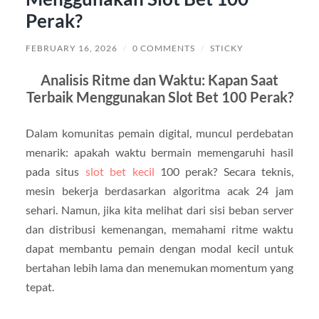
Perak?
FEBRUARY 16, 2026
/
0 COMMENTS
/
STICKY
Analisis Ritme dan Waktu: Kapan Saat
Terbaik Menggunakan Slot Bet 100 Perak?
Dalam komunitas pemain digital, muncul perdebatan
menarik: apakah waktu bermain memengaruhi hasil
pada situs
slot bet kecil
100 perak? Secara teknis,
mesin bekerja berdasarkan algoritma acak 24 jam
sehari. Namun, jika kita melihat dari sisi beban server
dan distribusi kemenangan, memahami ritme waktu
dapat membantu pemain dengan modal kecil untuk
bertahan lebih lama dan menemukan momentum yang
tepat.