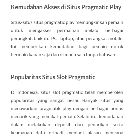
Kemudahan Akses di Situs Pragmatic Play
Situs-situs situs pragmatic play memungkinkan pemain
untuk mengakses permainan melalui berbagai
perangkat, baik itu PC, laptop, atau perangkat mobile.
Ini memberikan kemudahan bagi pemain untuk
bermain kapan saja dan di mana saja tanpa batasan.
Popularitas Situs Slot Pragmatic
Di Indonesia, situs slot pragmatic telah memperoleh
popularitas yang sangat besar. Banyak situs yang
menawarkan pragmatik play dengan berbagai bonus
menarik yang memikat pemain. Selain itu, kemudahan
dalam melakukan deposit dan penarikan serta
keamanan data pribadi menjadi alasan mengapa