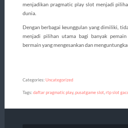
menjadikan pragmatic play slot menjadi pilih
dunia.
Dengan berbagai keunggulan yang dimiliki, tid
menjadi pilihan utama bagi banyak pemain
bermain yang mengesankan dan menguntungka
Categories:
Uncategorized
Tags:
daftar pragmatic play
,
pusatgame slot
,
rtp slot gac