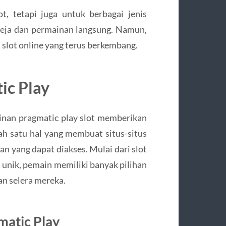
t, tetapi juga untuk berbagai jenis
meja dan permainan langsung. Namun,
i slot online yang terus berkembang.
ic Play
nan pragmatic play slot memberikan
ah satu hal yang membuat situs-situs
n yang dapat diakses. Mulai dari slot
 unik, pemain memiliki banyak pilihan
n selera mereka.
matic Play