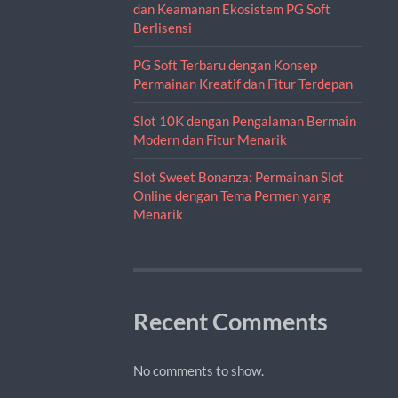
dan Keamanan Ekosistem PG Soft
Berlisensi
PG Soft Terbaru dengan Konsep
Permainan Kreatif dan Fitur Terdepan
Slot 10K dengan Pengalaman Bermain
Modern dan Fitur Menarik
Slot Sweet Bonanza: Permainan Slot
Online dengan Tema Permen yang
Menarik
Recent Comments
No comments to show.