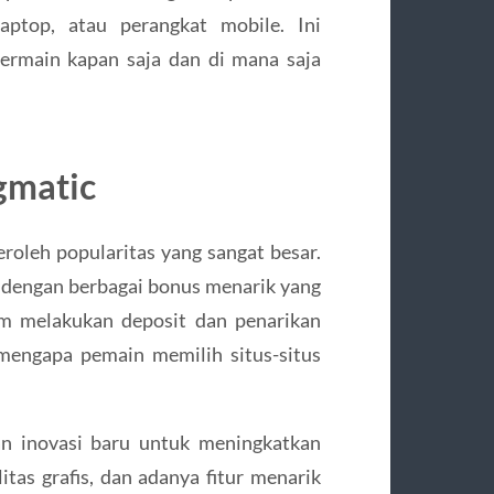
laptop, atau perangkat mobile. Ini
rmain kapan saja dan di mana saja
agmatic
eroleh popularitas yang sangat besar.
 dengan berbagai bonus menarik yang
am melakukan deposit dan penarikan
mengapa pemain memilih situs-situs
an inovasi baru untuk meningkatkan
as grafis, dan adanya fitur menarik