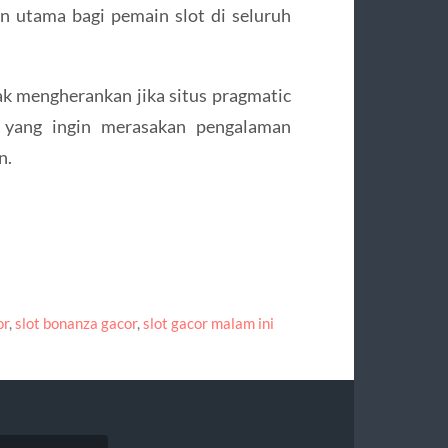
an utama bagi pemain slot di seluruh
ak mengherankan jika situs pragmatic
 yang ingin merasakan pengalaman
n.
or
,
slot bonanza gacor
,
slot gacor malam ini