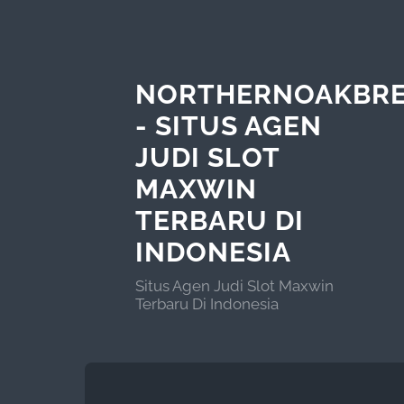
NORTHERNOAKBR
- SITUS AGEN
JUDI SLOT
MAXWIN
TERBARU DI
INDONESIA
Situs Agen Judi Slot Maxwin
Terbaru Di Indonesia