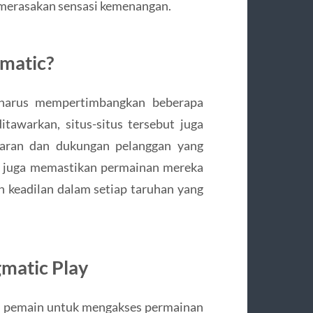
 merasakan sensasi kemenangan.
gmatic?
n harus mempertimbangkan beberapa
tawarkan, situs-situs tersebut juga
yaran dan dukungan pelanggan yang
lay juga memastikan permainan mereka
n keadilan dalam setiap taruhan yang
matic Play
an pemain untuk mengakses permainan