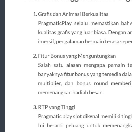
Grafis dan Animasi Berkualitas
PragmaticPlay selalu memastikan bah
kualitas grafis yang luar biasa. Dengan 
imersif, pengalaman bermain terasa seper
Fitur Bonus yang Menguntungkan
Salah satu alasan mengapa pemain ter
banyaknya fitur bonus yang tersedia dala
multiplier, dan bonus round memberi
memenangkan hadiah besar.
RTP yang Tinggi
Pragmatic play slot dikenal memiliki ting
Ini berarti peluang untuk memenangka