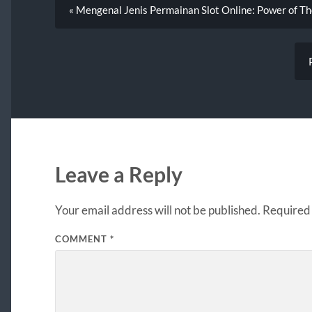
« Mengenal Jenis Permainan Slot Online: Power of 
Leave a Reply
Your email address will not be published.
Required 
COMMENT
*