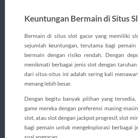
Keuntungan Bermain di Situs S
Bermain di situs slot gacor yang memiliki s
sejumlah keuntungan, terutama bagi pemain
bermain dengan risiko rendah. Dengan depo
menikmati berbagai jenis slot dengan taruhan y
dari situs-situs ini adalah sering kali menawa
menang lebih besar.
Dengan begitu banyak pilihan yang tersedia,
game mereka dengan preferensi masing-masing.
slot, atau slot dengan jackpot progresif, slot
bagi pemain untuk mengeksplorasi berbagai j
soal anggaran.