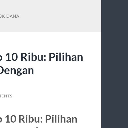
10K DANA
 10 Ribu: Pilihan
 Dengan
MENTS
 10 Ribu: Pilihan