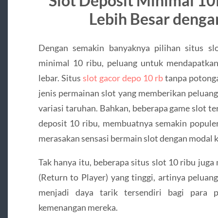
Slot Deposit Minimal 1
Lebih Besar denga
Dengan semakin banyaknya pilihan situs s
minimal 10 ribu, peluang untuk mendapatka
lebar. Situs
slot gacor depo 10 rb
tanpa potonga
jenis permainan slot yang memberikan peluang
variasi taruhan. Bahkan, beberapa game slot t
deposit 10 ribu, membuatnya semakin populer
merasakan sensasi bermain slot dengan modal ke
Tak hanya itu, beberapa situs slot 10 ribu j
(Return to Player) yang tinggi, artinya peluan
menjadi daya tarik tersendiri bagi para
kemenangan mereka.