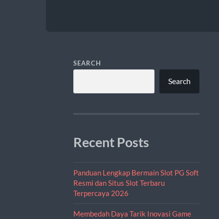
SEARCH
Search
Recent Posts
Panduan Lengkap Bermain Slot PG Soft
Resmi dan Situs Slot Terbaru
Terpercaya 2026
Membedah Daya Tarik Inovasi Game