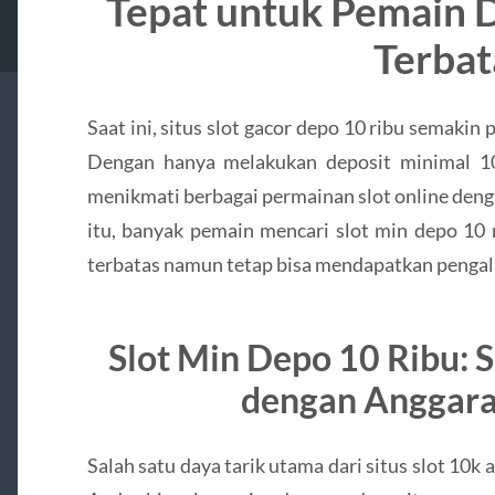
Tepat untuk Pemain 
Terbat
Saat ini, situs slot gacor depo 10 ribu semakin
Dengan hanya melakukan deposit minimal 10
menikmati berbagai permainan slot online deng
itu, banyak pemain mencari slot min depo 10
terbatas namun tetap bisa mendapatkan peng
Slot Min Depo 10 Ribu: 
dengan Anggara
Salah satu daya tarik utama dari situs slot 10k 