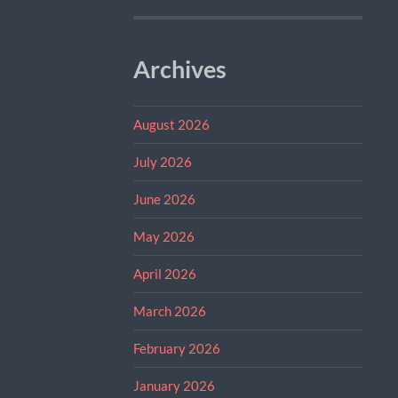
Archives
August 2026
July 2026
June 2026
May 2026
April 2026
March 2026
February 2026
January 2026