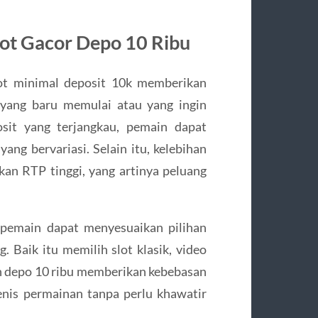
lot Gacor Depo 10 Ribu
lot minimal deposit 10k memberikan
 yang baru memulai atau yang ingin
sit yang terjangkau, pemain dapat
ang bervariasi. Selain itu, kelebihan
rkan RTP tinggi, yang artinya peluang
 pemain dapat menyesuaikan pilihan
 Baik itu memilih slot klasik, video
 min depo 10 ribu memberikan kebebasan
enis permainan tanpa perlu khawatir