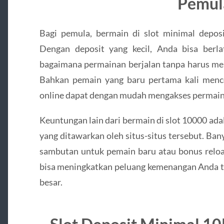
Pemul
Bagi pemula, bermain di slot minimal deposi
Dengan deposit yang kecil, Anda bisa berl
bagaimana permainan berjalan tanpa harus men
Bahkan pemain yang baru pertama kali menc
online dapat dengan mudah mengakses permaina
Keuntungan lain dari bermain di slot 10000 ad
yang ditawarkan oleh situs-situs tersebut. B
sambutan untuk pemain baru atau bonus reloa
bisa meningkatkan peluang kemenangan Anda t
besar.