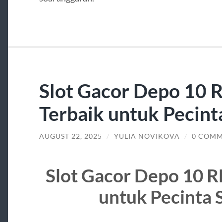
Slot Gacor Depo 10 R
Terbaik untuk Pecint
AUGUST 22, 2025
/
YULIA NOVIKOVA
/
0 COM
Slot Gacor Depo 10 RB
untuk Pecinta 